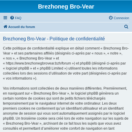
Brezhoneg Bro-Vear
FAQ
Connexion
R
Accueil du forum
e
Brezhoneg Bro-Vear - Politique de confidentialité
c
h
Cette politique de confidentialité explique en détail comment « Brezhoneg Bro-
Vear » et ses partenaires affiliés (désignés ci-après par « nous », « notre »,
e
« nos », « Brezhoneg Bro-Vear » et
r
« https://www.brezhonegbrovear.bzh/forum ») et phpBB (désigné ci-après par
« logiciel phpBB » et « phpBB Limited ») utilisent toutes les informations
c
collectées lors des sessions d’utilisation de votre part (désignées ci-après par
h
« vos informations »).
e
Vos informations sont collectées de deux manières différentes. Premièrement,
r
en naviguant sur « Brezhoneg Bro-Vear », le logiciel phpBB génèrera un
certain nombre de cookies qui sont de petits fichiers téléchargés
temporairement par le navigateur internet de votre ordinateur. Les deux
premiers cookies ne contiennent qu’un identifiant utilisateur et un identifiant
anonyme de session qui vous sont automatiquement assignés par le logiciel
phpBB. Un troisième cookie sera créé lors de votre navigation sur les sujets de
« Brezhoneg Bro-Vear », archivant de ce fait tous les sujets que vous avez
consultés et permettant d’améliorer votre confort de navigation en tant