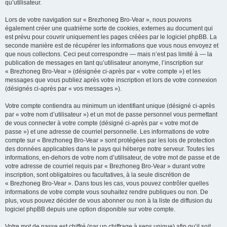
qu’utilisateur.
Lors de votre navigation sur « Brezhoneg Bro-Vear », nous pouvons
également créer une quatrième sorte de cookies, externes au document qui
est prévu pour couvrir uniquement les pages créées par le logiciel phpBB. La
seconde manière est de récupérer les informations que vous nous envoyez et
que nous collectons. Ceci peut correspondre — mais n’est pas limité à — la
publication de messages en tant qu’utilisateur anonyme, l’inscription sur
« Brezhoneg Bro-Vear » (désignée ci-après par « votre compte ») et les
messages que vous publiez après votre inscription et lors de votre connexion
(désignés ci-après par « vos messages »).
Votre compte contiendra au minimum un identifiant unique (désigné ci-après
par « votre nom d’utilisateur ») et un mot de passe personnel vous permettant
de vous connecter à votre compte (désigné ci-après par « votre mot de
passe ») et une adresse de courriel personnelle. Les informations de votre
compte sur « Brezhoneg Bro-Vear » sont protégées par les lois de protection
des données applicables dans le pays qui héberge notre serveur. Toutes les
informations, en-dehors de votre nom d’utilisateur, de votre mot de passe et de
votre adresse de courriel requis par « Brezhoneg Bro-Vear » durant votre
inscription, sont obligatoires ou facultatives, à la seule discrétion de
« Brezhoneg Bro-Vear ». Dans tous les cas, vous pouvez contrôler quelles
informations de votre compte vous souhaitez rendre publiques ou non. De
plus, vous pouvez décider de vous abonner ou non à la liste de diffusion du
logiciel phpBB depuis une option disponible sur votre compte.
Votre mot de passe est chiffré (par un chiffrage à sens unique) afin qu’il soit