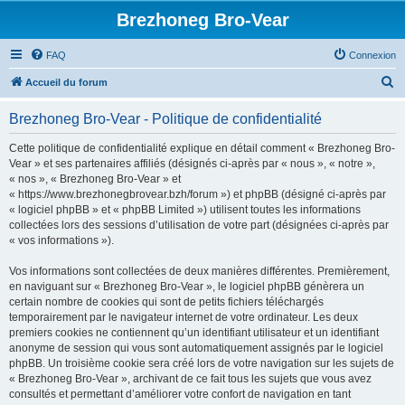
Brezhoneg Bro-Vear
FAQ
Connexion
R
Accueil du forum
e
Brezhoneg Bro-Vear - Politique de confidentialité
c
h
Cette politique de confidentialité explique en détail comment « Brezhoneg Bro-
Vear » et ses partenaires affiliés (désignés ci-après par « nous », « notre »,
e
« nos », « Brezhoneg Bro-Vear » et
r
« https://www.brezhonegbrovear.bzh/forum ») et phpBB (désigné ci-après par
« logiciel phpBB » et « phpBB Limited ») utilisent toutes les informations
c
collectées lors des sessions d’utilisation de votre part (désignées ci-après par
h
« vos informations »).
e
Vos informations sont collectées de deux manières différentes. Premièrement,
r
en naviguant sur « Brezhoneg Bro-Vear », le logiciel phpBB génèrera un
certain nombre de cookies qui sont de petits fichiers téléchargés
temporairement par le navigateur internet de votre ordinateur. Les deux
premiers cookies ne contiennent qu’un identifiant utilisateur et un identifiant
anonyme de session qui vous sont automatiquement assignés par le logiciel
phpBB. Un troisième cookie sera créé lors de votre navigation sur les sujets de
« Brezhoneg Bro-Vear », archivant de ce fait tous les sujets que vous avez
consultés et permettant d’améliorer votre confort de navigation en tant