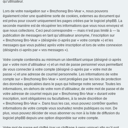
qu’utilisateur.
Lors de votre navigation sur « Brezhoneg Bro-Vear », nous pouvons
également créer une quatrième sorte de cookies, externes au document qui
est prévu pour couvrir uniquement les pages créées par le logiciel phpBB. La
seconde manière est de récupérer les informations que vous nous envoyez et
que nous collectons. Ceci peut correspondre — mais n’est pas limité à — la
publication de messages en tant qu’utilisateur anonyme, l’inscription sur
« Brezhoneg Bro-Vear » (désignée ci-après par « votre compte ») et les
messages que vous publiez après votre inscription et lors de votre connexion
(désignés ci-après par « vos messages »).
Votre compte contiendra au minimum un identifiant unique (désigné ci-après
par « votre nom d’utilisateur ») et un mot de passe personnel vous permettant
de vous connecter à votre compte (désigné ci-après par « votre mot de
passe ») et une adresse de courriel personnelle. Les informations de votre
compte sur « Brezhoneg Bro-Vear » sont protégées par les lois de protection
des données applicables dans le pays qui héberge notre serveur. Toutes les
informations, en-dehors de votre nom d’utilisateur, de votre mot de passe et de
votre adresse de courriel requis par « Brezhoneg Bro-Vear » durant votre
inscription, sont obligatoires ou facultatives, à la seule discrétion de
« Brezhoneg Bro-Vear ». Dans tous les cas, vous pouvez contrôler quelles
informations de votre compte vous souhaitez rendre publiques ou non. De
plus, vous pouvez décider de vous abonner ou non à la liste de diffusion du
logiciel phpBB depuis une option disponible sur votre compte.
Votre mot de passe est chiffré (par un chiffrage à sens unique) afin qu’il soit