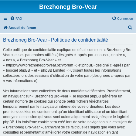
Brezhoneg Bro-Vear
FAQ
Connexion
R
Accueil du forum
e
Brezhoneg Bro-Vear - Politique de confidentialité
c
h
Cette politique de confidentialité explique en détail comment « Brezhoneg Bro-
Vear » et ses partenaires affiliés (désignés ci-après par « nous », « notre »,
e
« nos », « Brezhoneg Bro-Vear » et
r
« https://www.brezhonegbrovear.bzh/forum ») et phpBB (désigné ci-après par
« logiciel phpBB » et « phpBB Limited ») utilisent toutes les informations
c
collectées lors des sessions d’utilisation de votre part (désignées ci-après par
h
« vos informations »).
e
Vos informations sont collectées de deux manières différentes. Premièrement,
r
en naviguant sur « Brezhoneg Bro-Vear », le logiciel phpBB génèrera un
certain nombre de cookies qui sont de petits fichiers téléchargés
temporairement par le navigateur internet de votre ordinateur. Les deux
premiers cookies ne contiennent qu’un identifiant utilisateur et un identifiant
anonyme de session qui vous sont automatiquement assignés par le logiciel
phpBB. Un troisième cookie sera créé lors de votre navigation sur les sujets de
« Brezhoneg Bro-Vear », archivant de ce fait tous les sujets que vous avez
consultés et permettant d’améliorer votre confort de navigation en tant