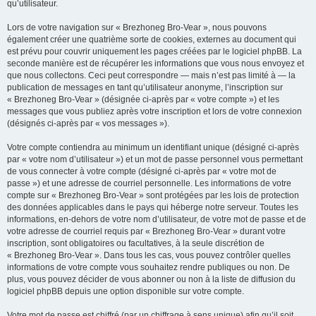
qu’utilisateur.
Lors de votre navigation sur « Brezhoneg Bro-Vear », nous pouvons
également créer une quatrième sorte de cookies, externes au document qui
est prévu pour couvrir uniquement les pages créées par le logiciel phpBB. La
seconde manière est de récupérer les informations que vous nous envoyez et
que nous collectons. Ceci peut correspondre — mais n’est pas limité à — la
publication de messages en tant qu’utilisateur anonyme, l’inscription sur
« Brezhoneg Bro-Vear » (désignée ci-après par « votre compte ») et les
messages que vous publiez après votre inscription et lors de votre connexion
(désignés ci-après par « vos messages »).
Votre compte contiendra au minimum un identifiant unique (désigné ci-après
par « votre nom d’utilisateur ») et un mot de passe personnel vous permettant
de vous connecter à votre compte (désigné ci-après par « votre mot de
passe ») et une adresse de courriel personnelle. Les informations de votre
compte sur « Brezhoneg Bro-Vear » sont protégées par les lois de protection
des données applicables dans le pays qui héberge notre serveur. Toutes les
informations, en-dehors de votre nom d’utilisateur, de votre mot de passe et de
votre adresse de courriel requis par « Brezhoneg Bro-Vear » durant votre
inscription, sont obligatoires ou facultatives, à la seule discrétion de
« Brezhoneg Bro-Vear ». Dans tous les cas, vous pouvez contrôler quelles
informations de votre compte vous souhaitez rendre publiques ou non. De
plus, vous pouvez décider de vous abonner ou non à la liste de diffusion du
logiciel phpBB depuis une option disponible sur votre compte.
Votre mot de passe est chiffré (par un chiffrage à sens unique) afin qu’il soit