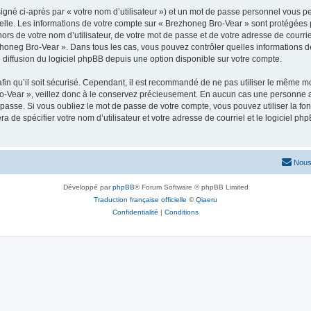
igné ci-après par « votre nom d’utilisateur ») et un mot de passe personnel vous p
elle. Les informations de votre compte sur « Brezhoneg Bro-Vear » sont protégées 
ors de votre nom d’utilisateur, de votre mot de passe et de votre adresse de courrie
Brezhoneg Bro-Vear ». Dans tous les cas, vous pouvez contrôler quelles information
 diffusion du logiciel phpBB depuis une option disponible sur votre compte.
afin qu’il soit sécurisé. Cependant, il est recommandé de ne pas utiliser le même mot
-Vear », veillez donc à le conservez précieusement. En aucun cas une personne af
passe. Si vous oubliez le mot de passe de votre compte, vous pouvez utiliser la fo
ra de spécifier votre nom d’utilisateur et votre adresse de courriel et le logiciel
Nous
Développé par
phpBB
® Forum Software © phpBB Limited
Traduction française officielle
©
Qiaeru
Confidentialité
|
Conditions