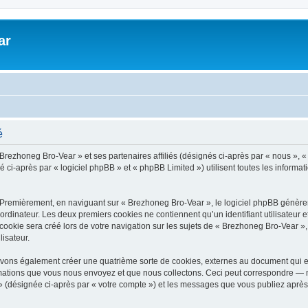
ar
é
 Brezhoneg Bro-Vear » et ses partenaires affiliés (désignés ci-après par « nous », «
-après par « logiciel phpBB » et « phpBB Limited ») utilisent toutes les informatio
 Premièrement, en naviguant sur « Brezhoneg Bro-Vear », le logiciel phpBB génèrera
ordinateur. Les deux premiers cookies ne contiennent qu’un identifiant utilisateur 
okie sera créé lors de votre navigation sur les sujets de « Brezhoneg Bro-Vear », a
lisateur.
uvons également créer une quatrième sorte de cookies, externes au document qui e
mations que vous nous envoyez et que nous collectons. Ceci peut correspondre — m
» (désignée ci-après par « votre compte ») et les messages que vous publiez après 