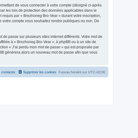
ermettant de vous connecter à votre compte (désigné ci-après
par les lois de protection des données applicables dans le
l requis par « Brezhoneg Bro-Vear » durant votre inscription,
s de votre compte vous souhaitez rendre publiques ou non. De
 de passe sur plusieurs sites internet différents. Votre mot de
filiée à « Brezhoneg Bro-Vear », à phpBB ou à un site de
nction « J’ai perdu mon mot de passe » qui est proposée par
 phpBB générera alors un nouveau mot de passe afin que vous
 contacter
Supprimer les cookies
Fuseau horaire sur
UTC+02:00