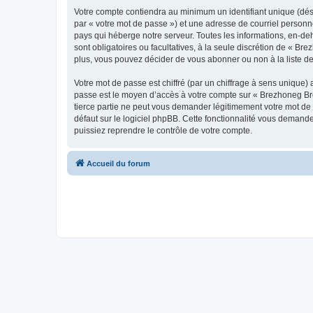
Votre compte contiendra au minimum un identifiant unique (dés
par « votre mot de passe ») et une adresse de courriel personn
pays qui héberge notre serveur. Toutes les informations, en-deh
sont obligatoires ou facultatives, à la seule discrétion de « 
plus, vous pouvez décider de vous abonner ou non à la liste de
Votre mot de passe est chiffré (par un chiffrage à sens unique) 
passe est le moyen d’accès à votre compte sur « Brezhoneg Bro
tierce partie ne peut vous demander légitimement votre mot de 
défaut sur le logiciel phpBB. Cette fonctionnalité vous demande
puissiez reprendre le contrôle de votre compte.
Accueil du forum