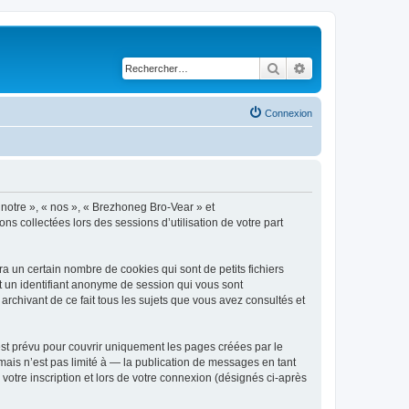
Rechercher
Recherche avancé
Connexion
 notre », « nos », « Brezhoneg Bro-Vear » et
ns collectées lors des sessions d’utilisation de votre part
 un certain nombre de cookies qui sont de petits fichiers
et un identifiant anonyme de session qui vous sont
rchivant de ce fait tous les sujets que vous avez consultés et
st prévu pour couvrir uniquement les pages créées par le
ais n’est pas limité à — la publication de messages en tant
votre inscription et lors de votre connexion (désignés ci-après