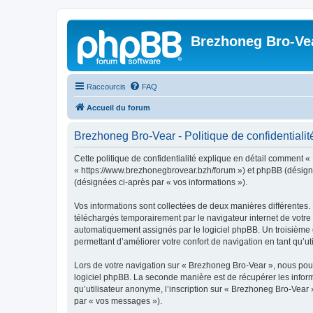
Brezhoneg Bro-Ve
Raccourcis
FAQ
Accueil du forum
Brezhoneg Bro-Vear - Politique de confidentialit
Cette politique de confidentialité explique en détail comment «
« https://www.brezhonegbrovear.bzh/forum ») et phpBB (désigné ci
(désignées ci-après par « vos informations »).
Vos informations sont collectées de deux manières différentes.
téléchargés temporairement par le navigateur internet de votre 
automatiquement assignés par le logiciel phpBB. Un troisième co
permettant d’améliorer votre confort de navigation en tant qu’uti
Lors de votre navigation sur « Brezhoneg Bro-Vear », nous po
logiciel phpBB. La seconde manière est de récupérer les infor
qu’utilisateur anonyme, l’inscription sur « Brezhoneg Bro-Vear 
par « vos messages »).