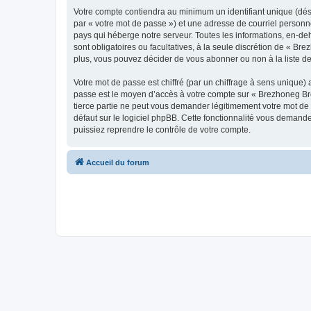
Votre compte contiendra au minimum un identifiant unique (dés
par « votre mot de passe ») et une adresse de courriel personn
pays qui héberge notre serveur. Toutes les informations, en-deh
sont obligatoires ou facultatives, à la seule discrétion de « 
plus, vous pouvez décider de vous abonner ou non à la liste de
Votre mot de passe est chiffré (par un chiffrage à sens unique) 
passe est le moyen d’accès à votre compte sur « Brezhoneg Bro
tierce partie ne peut vous demander légitimement votre mot de 
défaut sur le logiciel phpBB. Cette fonctionnalité vous demande
puissiez reprendre le contrôle de votre compte.
Accueil du forum