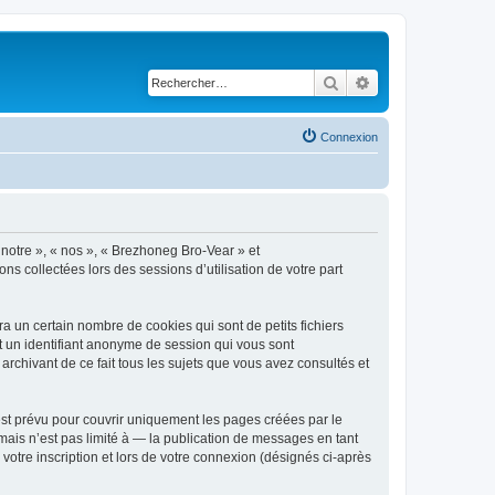
Rechercher
Recherche avancé
Connexion
 notre », « nos », « Brezhoneg Bro-Vear » et
ns collectées lors des sessions d’utilisation de votre part
 un certain nombre de cookies qui sont de petits fichiers
et un identifiant anonyme de session qui vous sont
rchivant de ce fait tous les sujets que vous avez consultés et
st prévu pour couvrir uniquement les pages créées par le
ais n’est pas limité à — la publication de messages en tant
votre inscription et lors de votre connexion (désignés ci-après