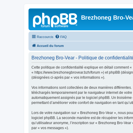
Brezhoneg Bro-Ve
Raccourcis
FAQ
Accueil du forum
Brezhoneg Bro-Vear - Politique de confidentialit
Cette politique de confidentialité explique en détail comment «
« https://www.brezhonegbrovear.bzh/forum ») et phpBB (désigné ci
(désignées ci-après par « vos informations »).
Vos informations sont collectées de deux manières différentes.
téléchargés temporairement par le navigateur internet de votre 
automatiquement assignés par le logiciel phpBB. Un troisième co
permettant d’améliorer votre confort de navigation en tant qu’uti
Lors de votre navigation sur « Brezhoneg Bro-Vear », nous po
logiciel phpBB. La seconde manière est de récupérer les infor
qu’utilisateur anonyme, l’inscription sur « Brezhoneg Bro-Vear 
par « vos messages »).