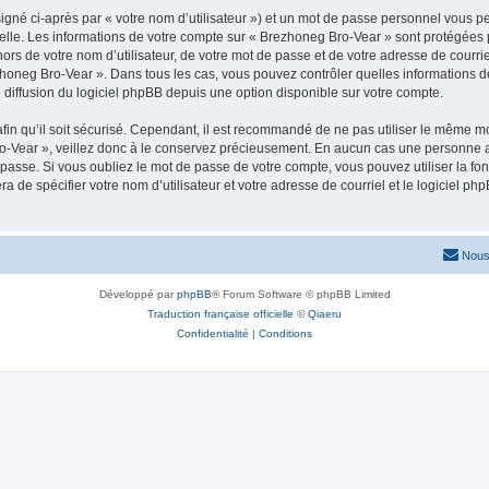
igné ci-après par « votre nom d’utilisateur ») et un mot de passe personnel vous p
elle. Les informations de votre compte sur « Brezhoneg Bro-Vear » sont protégées 
ors de votre nom d’utilisateur, de votre mot de passe et de votre adresse de courrie
Brezhoneg Bro-Vear ». Dans tous les cas, vous pouvez contrôler quelles information
 diffusion du logiciel phpBB depuis une option disponible sur votre compte.
afin qu’il soit sécurisé. Cependant, il est recommandé de ne pas utiliser le même mot
-Vear », veillez donc à le conservez précieusement. En aucun cas une personne af
passe. Si vous oubliez le mot de passe de votre compte, vous pouvez utiliser la fo
ra de spécifier votre nom d’utilisateur et votre adresse de courriel et le logiciel
Nous
Développé par
phpBB
® Forum Software © phpBB Limited
Traduction française officielle
©
Qiaeru
Confidentialité
|
Conditions