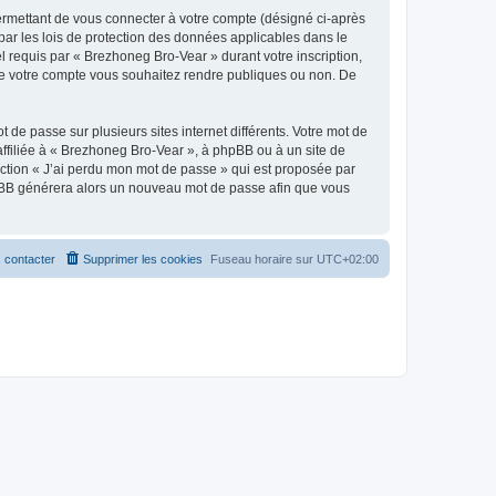
ermettant de vous connecter à votre compte (désigné ci-après
par les lois de protection des données applicables dans le
l requis par « Brezhoneg Bro-Vear » durant votre inscription,
s de votre compte vous souhaitez rendre publiques ou non. De
 de passe sur plusieurs sites internet différents. Votre mot de
filiée à « Brezhoneg Bro-Vear », à phpBB ou à un site de
nction « J’ai perdu mon mot de passe » qui est proposée par
 phpBB générera alors un nouveau mot de passe afin que vous
 contacter
Supprimer les cookies
Fuseau horaire sur
UTC+02:00