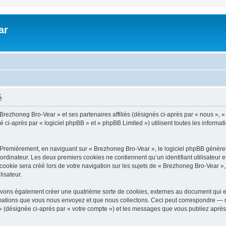
ar
é
 Brezhoneg Bro-Vear » et ses partenaires affiliés (désignés ci-après par « nous », «
-après par « logiciel phpBB » et « phpBB Limited ») utilisent toutes les informatio
 Premièrement, en naviguant sur « Brezhoneg Bro-Vear », le logiciel phpBB génèrera
ordinateur. Les deux premiers cookies ne contiennent qu’un identifiant utilisateur 
okie sera créé lors de votre navigation sur les sujets de « Brezhoneg Bro-Vear », a
lisateur.
uvons également créer une quatrième sorte de cookies, externes au document qui e
mations que vous nous envoyez et que nous collectons. Ceci peut correspondre — m
» (désignée ci-après par « votre compte ») et les messages que vous publiez après 