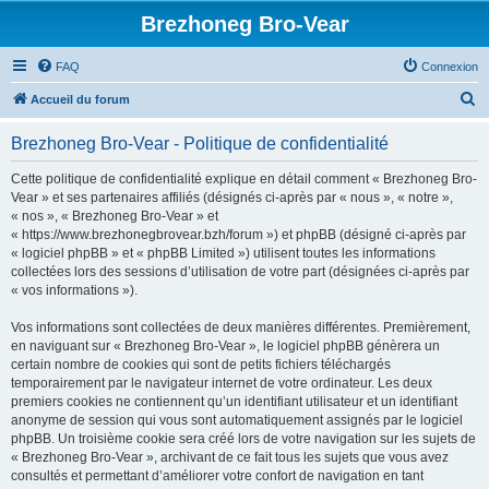
Brezhoneg Bro-Vear
FAQ
Connexion
R
Accueil du forum
e
Brezhoneg Bro-Vear - Politique de confidentialité
c
h
Cette politique de confidentialité explique en détail comment « Brezhoneg Bro-
Vear » et ses partenaires affiliés (désignés ci-après par « nous », « notre »,
e
« nos », « Brezhoneg Bro-Vear » et
r
« https://www.brezhonegbrovear.bzh/forum ») et phpBB (désigné ci-après par
« logiciel phpBB » et « phpBB Limited ») utilisent toutes les informations
c
collectées lors des sessions d’utilisation de votre part (désignées ci-après par
h
« vos informations »).
e
Vos informations sont collectées de deux manières différentes. Premièrement,
r
en naviguant sur « Brezhoneg Bro-Vear », le logiciel phpBB génèrera un
certain nombre de cookies qui sont de petits fichiers téléchargés
temporairement par le navigateur internet de votre ordinateur. Les deux
premiers cookies ne contiennent qu’un identifiant utilisateur et un identifiant
anonyme de session qui vous sont automatiquement assignés par le logiciel
phpBB. Un troisième cookie sera créé lors de votre navigation sur les sujets de
« Brezhoneg Bro-Vear », archivant de ce fait tous les sujets que vous avez
consultés et permettant d’améliorer votre confort de navigation en tant