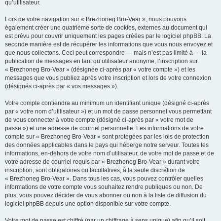
qu’utilisateur.
Lors de votre navigation sur « Brezhoneg Bro-Vear », nous pouvons
également créer une quatrième sorte de cookies, externes au document qui
est prévu pour couvrir uniquement les pages créées par le logiciel phpBB. La
seconde manière est de récupérer les informations que vous nous envoyez et
que nous collectons. Ceci peut correspondre — mais n’est pas limité à — la
publication de messages en tant qu’utilisateur anonyme, l’inscription sur
« Brezhoneg Bro-Vear » (désignée ci-après par « votre compte ») et les
messages que vous publiez après votre inscription et lors de votre connexion
(désignés ci-après par « vos messages »).
Votre compte contiendra au minimum un identifiant unique (désigné ci-après
par « votre nom d’utilisateur ») et un mot de passe personnel vous permettant
de vous connecter à votre compte (désigné ci-après par « votre mot de
passe ») et une adresse de courriel personnelle. Les informations de votre
compte sur « Brezhoneg Bro-Vear » sont protégées par les lois de protection
des données applicables dans le pays qui héberge notre serveur. Toutes les
informations, en-dehors de votre nom d’utilisateur, de votre mot de passe et de
votre adresse de courriel requis par « Brezhoneg Bro-Vear » durant votre
inscription, sont obligatoires ou facultatives, à la seule discrétion de
« Brezhoneg Bro-Vear ». Dans tous les cas, vous pouvez contrôler quelles
informations de votre compte vous souhaitez rendre publiques ou non. De
plus, vous pouvez décider de vous abonner ou non à la liste de diffusion du
logiciel phpBB depuis une option disponible sur votre compte.
Votre mot de passe est chiffré (par un chiffrage à sens unique) afin qu’il soit