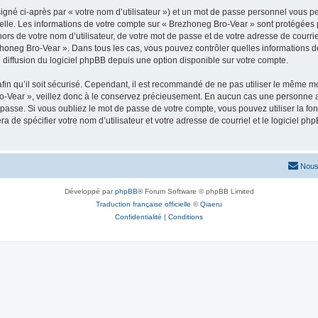
igné ci-après par « votre nom d’utilisateur ») et un mot de passe personnel vous p
elle. Les informations de votre compte sur « Brezhoneg Bro-Vear » sont protégées 
ors de votre nom d’utilisateur, de votre mot de passe et de votre adresse de courrie
Brezhoneg Bro-Vear ». Dans tous les cas, vous pouvez contrôler quelles information
 diffusion du logiciel phpBB depuis une option disponible sur votre compte.
afin qu’il soit sécurisé. Cependant, il est recommandé de ne pas utiliser le même mot
-Vear », veillez donc à le conservez précieusement. En aucun cas une personne af
passe. Si vous oubliez le mot de passe de votre compte, vous pouvez utiliser la fo
ra de spécifier votre nom d’utilisateur et votre adresse de courriel et le logiciel
Nous
Développé par
phpBB
® Forum Software © phpBB Limited
Traduction française officielle
©
Qiaeru
Confidentialité
|
Conditions