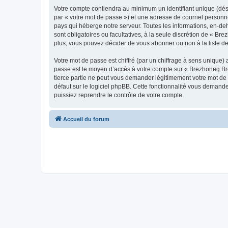
Votre compte contiendra au minimum un identifiant unique (dés
par « votre mot de passe ») et une adresse de courriel personn
pays qui héberge notre serveur. Toutes les informations, en-deh
sont obligatoires ou facultatives, à la seule discrétion de « 
plus, vous pouvez décider de vous abonner ou non à la liste de
Votre mot de passe est chiffré (par un chiffrage à sens unique) 
passe est le moyen d’accès à votre compte sur « Brezhoneg Bro
tierce partie ne peut vous demander légitimement votre mot de 
défaut sur le logiciel phpBB. Cette fonctionnalité vous demande
puissiez reprendre le contrôle de votre compte.
Accueil du forum