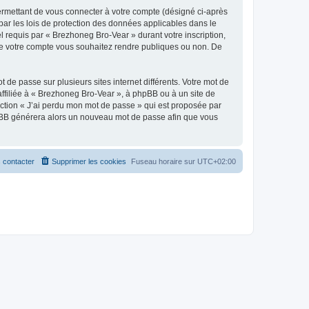
ermettant de vous connecter à votre compte (désigné ci-après
par les lois de protection des données applicables dans le
l requis par « Brezhoneg Bro-Vear » durant votre inscription,
s de votre compte vous souhaitez rendre publiques ou non. De
 de passe sur plusieurs sites internet différents. Votre mot de
filiée à « Brezhoneg Bro-Vear », à phpBB ou à un site de
nction « J’ai perdu mon mot de passe » qui est proposée par
 phpBB générera alors un nouveau mot de passe afin que vous
 contacter
Supprimer les cookies
Fuseau horaire sur
UTC+02:00