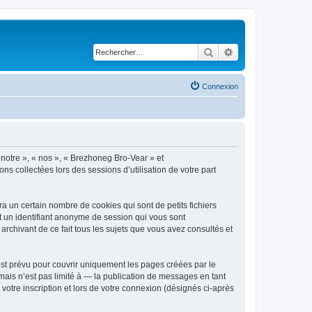
Rechercher
Recherche avancé
Connexion
 notre », « nos », « Brezhoneg Bro-Vear » et
ns collectées lors des sessions d’utilisation de votre part
 un certain nombre de cookies qui sont de petits fichiers
et un identifiant anonyme de session qui vous sont
rchivant de ce fait tous les sujets que vous avez consultés et
st prévu pour couvrir uniquement les pages créées par le
ais n’est pas limité à — la publication de messages en tant
votre inscription et lors de votre connexion (désignés ci-après