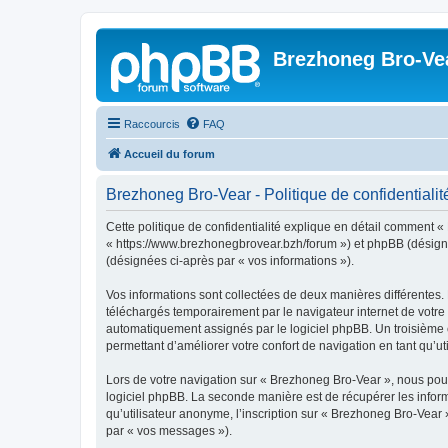
Brezhoneg Bro-Ve
Raccourcis
FAQ
Accueil du forum
Brezhoneg Bro-Vear - Politique de confidentialit
Cette politique de confidentialité explique en détail comment «
« https://www.brezhonegbrovear.bzh/forum ») et phpBB (désigné ci
(désignées ci-après par « vos informations »).
Vos informations sont collectées de deux manières différentes.
téléchargés temporairement par le navigateur internet de votre 
automatiquement assignés par le logiciel phpBB. Un troisième co
permettant d’améliorer votre confort de navigation en tant qu’uti
Lors de votre navigation sur « Brezhoneg Bro-Vear », nous po
logiciel phpBB. La seconde manière est de récupérer les infor
qu’utilisateur anonyme, l’inscription sur « Brezhoneg Bro-Vear 
par « vos messages »).