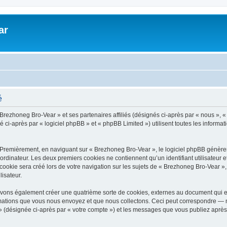
ar
é
 Brezhoneg Bro-Vear » et ses partenaires affiliés (désignés ci-après par « nous », «
-après par « logiciel phpBB » et « phpBB Limited ») utilisent toutes les informatio
 Premièrement, en naviguant sur « Brezhoneg Bro-Vear », le logiciel phpBB génèrera
ordinateur. Les deux premiers cookies ne contiennent qu’un identifiant utilisateur 
okie sera créé lors de votre navigation sur les sujets de « Brezhoneg Bro-Vear », a
lisateur.
uvons également créer une quatrième sorte de cookies, externes au document qui e
mations que vous nous envoyez et que nous collectons. Ceci peut correspondre — m
» (désignée ci-après par « votre compte ») et les messages que vous publiez après 