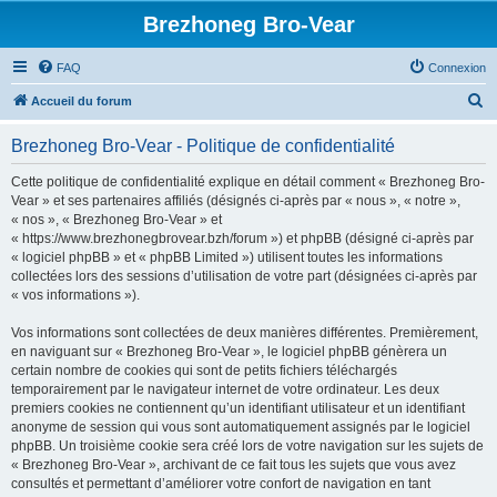
Brezhoneg Bro-Vear
FAQ
Connexion
R
Accueil du forum
e
Brezhoneg Bro-Vear - Politique de confidentialité
c
h
Cette politique de confidentialité explique en détail comment « Brezhoneg Bro-
Vear » et ses partenaires affiliés (désignés ci-après par « nous », « notre »,
e
« nos », « Brezhoneg Bro-Vear » et
r
« https://www.brezhonegbrovear.bzh/forum ») et phpBB (désigné ci-après par
« logiciel phpBB » et « phpBB Limited ») utilisent toutes les informations
c
collectées lors des sessions d’utilisation de votre part (désignées ci-après par
h
« vos informations »).
e
Vos informations sont collectées de deux manières différentes. Premièrement,
r
en naviguant sur « Brezhoneg Bro-Vear », le logiciel phpBB génèrera un
certain nombre de cookies qui sont de petits fichiers téléchargés
temporairement par le navigateur internet de votre ordinateur. Les deux
premiers cookies ne contiennent qu’un identifiant utilisateur et un identifiant
anonyme de session qui vous sont automatiquement assignés par le logiciel
phpBB. Un troisième cookie sera créé lors de votre navigation sur les sujets de
« Brezhoneg Bro-Vear », archivant de ce fait tous les sujets que vous avez
consultés et permettant d’améliorer votre confort de navigation en tant