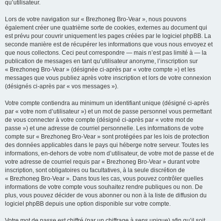
qu’utilisateur.
Lors de votre navigation sur « Brezhoneg Bro-Vear », nous pouvons
également créer une quatrième sorte de cookies, externes au document qui
est prévu pour couvrir uniquement les pages créées par le logiciel phpBB. La
seconde manière est de récupérer les informations que vous nous envoyez et
que nous collectons. Ceci peut correspondre — mais n’est pas limité à — la
publication de messages en tant qu’utilisateur anonyme, l’inscription sur
« Brezhoneg Bro-Vear » (désignée ci-après par « votre compte ») et les
messages que vous publiez après votre inscription et lors de votre connexion
(désignés ci-après par « vos messages »).
Votre compte contiendra au minimum un identifiant unique (désigné ci-après
par « votre nom d’utilisateur ») et un mot de passe personnel vous permettant
de vous connecter à votre compte (désigné ci-après par « votre mot de
passe ») et une adresse de courriel personnelle. Les informations de votre
compte sur « Brezhoneg Bro-Vear » sont protégées par les lois de protection
des données applicables dans le pays qui héberge notre serveur. Toutes les
informations, en-dehors de votre nom d’utilisateur, de votre mot de passe et de
votre adresse de courriel requis par « Brezhoneg Bro-Vear » durant votre
inscription, sont obligatoires ou facultatives, à la seule discrétion de
« Brezhoneg Bro-Vear ». Dans tous les cas, vous pouvez contrôler quelles
informations de votre compte vous souhaitez rendre publiques ou non. De
plus, vous pouvez décider de vous abonner ou non à la liste de diffusion du
logiciel phpBB depuis une option disponible sur votre compte.
Votre mot de passe est chiffré (par un chiffrage à sens unique) afin qu’il soit