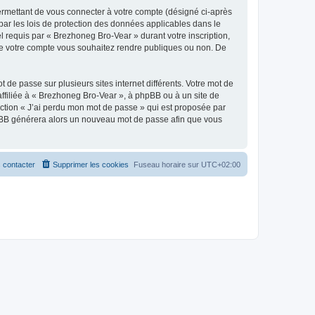
ermettant de vous connecter à votre compte (désigné ci-après
par les lois de protection des données applicables dans le
l requis par « Brezhoneg Bro-Vear » durant votre inscription,
s de votre compte vous souhaitez rendre publiques ou non. De
 de passe sur plusieurs sites internet différents. Votre mot de
filiée à « Brezhoneg Bro-Vear », à phpBB ou à un site de
nction « J’ai perdu mon mot de passe » qui est proposée par
 phpBB générera alors un nouveau mot de passe afin que vous
 contacter
Supprimer les cookies
Fuseau horaire sur
UTC+02:00