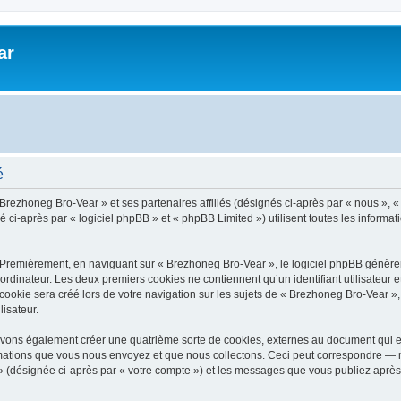
ar
é
 Brezhoneg Bro-Vear » et ses partenaires affiliés (désignés ci-après par « nous », «
-après par « logiciel phpBB » et « phpBB Limited ») utilisent toutes les informatio
 Premièrement, en naviguant sur « Brezhoneg Bro-Vear », le logiciel phpBB génèrera
ordinateur. Les deux premiers cookies ne contiennent qu’un identifiant utilisateur 
okie sera créé lors de votre navigation sur les sujets de « Brezhoneg Bro-Vear », a
lisateur.
uvons également créer une quatrième sorte de cookies, externes au document qui e
mations que vous nous envoyez et que nous collectons. Ceci peut correspondre — m
» (désignée ci-après par « votre compte ») et les messages que vous publiez après 