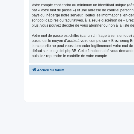
Votre compte contiendra au minimum un identifiant unique (dés
par « votre mot de passe ») et une adresse de courriel personn
pays qui héberge notre serveur. Toutes les informations, en-deh
sont obligatoires ou facultatives, à la seule discrétion de « 
plus, vous pouvez décider de vous abonner ou non à la liste de
Votre mot de passe est chiffré (par un chiffrage à sens unique) 
passe est le moyen d’accès à votre compte sur « Brezhoneg Bro
tierce partie ne peut vous demander légitimement votre mot de 
défaut sur le logiciel phpBB. Cette fonctionnalité vous demande
puissiez reprendre le contrôle de votre compte.
Accueil du forum