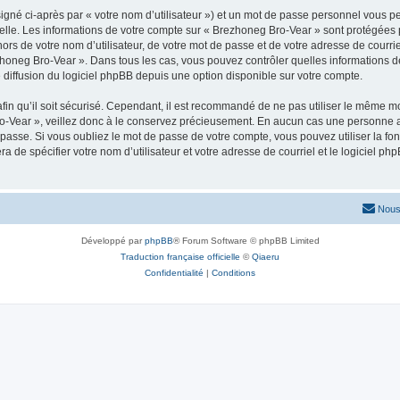
igné ci-après par « votre nom d’utilisateur ») et un mot de passe personnel vous p
elle. Les informations de votre compte sur « Brezhoneg Bro-Vear » sont protégées 
ors de votre nom d’utilisateur, de votre mot de passe et de votre adresse de courrie
Brezhoneg Bro-Vear ». Dans tous les cas, vous pouvez contrôler quelles information
 diffusion du logiciel phpBB depuis une option disponible sur votre compte.
afin qu’il soit sécurisé. Cependant, il est recommandé de ne pas utiliser le même mot
-Vear », veillez donc à le conservez précieusement. En aucun cas une personne af
passe. Si vous oubliez le mot de passe de votre compte, vous pouvez utiliser la fo
ra de spécifier votre nom d’utilisateur et votre adresse de courriel et le logiciel
Nous
Développé par
phpBB
® Forum Software © phpBB Limited
Traduction française officielle
©
Qiaeru
Confidentialité
|
Conditions