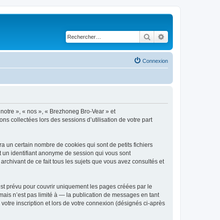
Rechercher
Recherche avancé
Connexion
 notre », « nos », « Brezhoneg Bro-Vear » et
ns collectées lors des sessions d’utilisation de votre part
 un certain nombre de cookies qui sont de petits fichiers
et un identifiant anonyme de session qui vous sont
rchivant de ce fait tous les sujets que vous avez consultés et
st prévu pour couvrir uniquement les pages créées par le
ais n’est pas limité à — la publication de messages en tant
votre inscription et lors de votre connexion (désignés ci-après