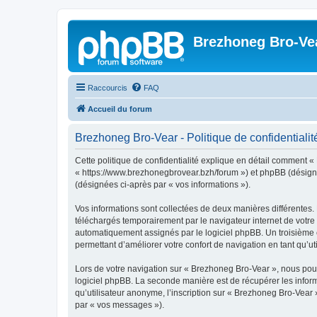
Brezhoneg Bro-Ve
Raccourcis
FAQ
Accueil du forum
Brezhoneg Bro-Vear - Politique de confidentialit
Cette politique de confidentialité explique en détail comment «
« https://www.brezhonegbrovear.bzh/forum ») et phpBB (désigné ci
(désignées ci-après par « vos informations »).
Vos informations sont collectées de deux manières différentes.
téléchargés temporairement par le navigateur internet de votre 
automatiquement assignés par le logiciel phpBB. Un troisième co
permettant d’améliorer votre confort de navigation en tant qu’uti
Lors de votre navigation sur « Brezhoneg Bro-Vear », nous po
logiciel phpBB. La seconde manière est de récupérer les infor
qu’utilisateur anonyme, l’inscription sur « Brezhoneg Bro-Vear 
par « vos messages »).