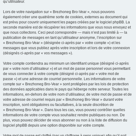
qu’utilisateur.
Lors de votre navigation sur « Brezhoneg Bro-Vear », nous pouvons
également créer une quatrième sorte de cookies, externes au document qui
est prévu pour couvrir uniquement les pages créées par le logiciel phpBB. La
seconde manière est de récupérer les informations que vous nous envoyez et
que nous collectons. Ceci peut correspondre — mais n’est pas limité à — la
publication de messages en tant qu’utilisateur anonyme, l’inscription sur
« Brezhoneg Bro-Vear » (désignée ci-après par « votre compte ») et les
messages que vous publiez après votre inscription et lors de votre connexion
(désignés ci-après par « vos messages »).
Votre compte contiendra au minimum un identifiant unique (désigné ci-après
par « votre nom d’utilisateur ») et un mot de passe personnel vous permettant
de vous connecter à votre compte (désigné ci-après par « votre mot de
passe ») et une adresse de courriel personnelle. Les informations de votre
compte sur « Brezhoneg Bro-Vear » sont protégées par les lois de protection
des données applicables dans le pays qui héberge notre serveur. Toutes les
informations, en-dehors de votre nom d’utilisateur, de votre mot de passe et de
votre adresse de courriel requis par « Brezhoneg Bro-Vear » durant votre
inscription, sont obligatoires ou facultatives, à la seule discrétion de
« Brezhoneg Bro-Vear ». Dans tous les cas, vous pouvez contrôler quelles
informations de votre compte vous souhaitez rendre publiques ou non. De
plus, vous pouvez décider de vous abonner ou non à la liste de diffusion du
logiciel phpBB depuis une option disponible sur votre compte.
Votre mot de passe est chiffré (par un chiffrage à sens unique) afin qu’il soit