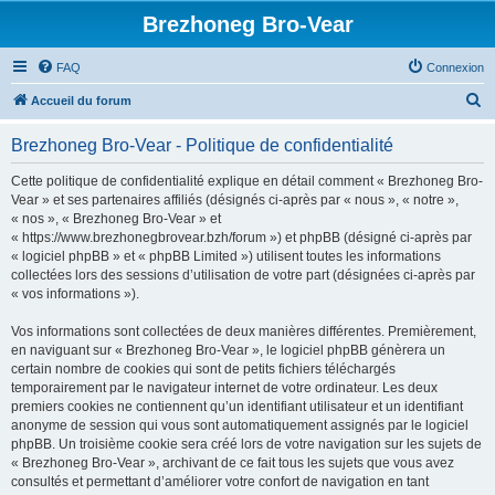
Brezhoneg Bro-Vear
FAQ
Connexion
R
Accueil du forum
e
Brezhoneg Bro-Vear - Politique de confidentialité
c
h
Cette politique de confidentialité explique en détail comment « Brezhoneg Bro-
Vear » et ses partenaires affiliés (désignés ci-après par « nous », « notre »,
e
« nos », « Brezhoneg Bro-Vear » et
r
« https://www.brezhonegbrovear.bzh/forum ») et phpBB (désigné ci-après par
« logiciel phpBB » et « phpBB Limited ») utilisent toutes les informations
c
collectées lors des sessions d’utilisation de votre part (désignées ci-après par
h
« vos informations »).
e
Vos informations sont collectées de deux manières différentes. Premièrement,
r
en naviguant sur « Brezhoneg Bro-Vear », le logiciel phpBB génèrera un
certain nombre de cookies qui sont de petits fichiers téléchargés
temporairement par le navigateur internet de votre ordinateur. Les deux
premiers cookies ne contiennent qu’un identifiant utilisateur et un identifiant
anonyme de session qui vous sont automatiquement assignés par le logiciel
phpBB. Un troisième cookie sera créé lors de votre navigation sur les sujets de
« Brezhoneg Bro-Vear », archivant de ce fait tous les sujets que vous avez
consultés et permettant d’améliorer votre confort de navigation en tant