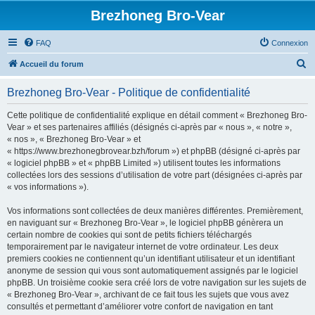
Brezhoneg Bro-Vear
FAQ
Connexion
R
Accueil du forum
e
Brezhoneg Bro-Vear - Politique de confidentialité
c
h
Cette politique de confidentialité explique en détail comment « Brezhoneg Bro-
Vear » et ses partenaires affiliés (désignés ci-après par « nous », « notre »,
e
« nos », « Brezhoneg Bro-Vear » et
r
« https://www.brezhonegbrovear.bzh/forum ») et phpBB (désigné ci-après par
« logiciel phpBB » et « phpBB Limited ») utilisent toutes les informations
c
collectées lors des sessions d’utilisation de votre part (désignées ci-après par
h
« vos informations »).
e
Vos informations sont collectées de deux manières différentes. Premièrement,
r
en naviguant sur « Brezhoneg Bro-Vear », le logiciel phpBB génèrera un
certain nombre de cookies qui sont de petits fichiers téléchargés
temporairement par le navigateur internet de votre ordinateur. Les deux
premiers cookies ne contiennent qu’un identifiant utilisateur et un identifiant
anonyme de session qui vous sont automatiquement assignés par le logiciel
phpBB. Un troisième cookie sera créé lors de votre navigation sur les sujets de
« Brezhoneg Bro-Vear », archivant de ce fait tous les sujets que vous avez
consultés et permettant d’améliorer votre confort de navigation en tant