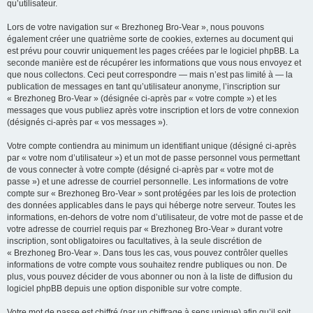
qu’utilisateur.
Lors de votre navigation sur « Brezhoneg Bro-Vear », nous pouvons
également créer une quatrième sorte de cookies, externes au document qui
est prévu pour couvrir uniquement les pages créées par le logiciel phpBB. La
seconde manière est de récupérer les informations que vous nous envoyez et
que nous collectons. Ceci peut correspondre — mais n’est pas limité à — la
publication de messages en tant qu’utilisateur anonyme, l’inscription sur
« Brezhoneg Bro-Vear » (désignée ci-après par « votre compte ») et les
messages que vous publiez après votre inscription et lors de votre connexion
(désignés ci-après par « vos messages »).
Votre compte contiendra au minimum un identifiant unique (désigné ci-après
par « votre nom d’utilisateur ») et un mot de passe personnel vous permettant
de vous connecter à votre compte (désigné ci-après par « votre mot de
passe ») et une adresse de courriel personnelle. Les informations de votre
compte sur « Brezhoneg Bro-Vear » sont protégées par les lois de protection
des données applicables dans le pays qui héberge notre serveur. Toutes les
informations, en-dehors de votre nom d’utilisateur, de votre mot de passe et de
votre adresse de courriel requis par « Brezhoneg Bro-Vear » durant votre
inscription, sont obligatoires ou facultatives, à la seule discrétion de
« Brezhoneg Bro-Vear ». Dans tous les cas, vous pouvez contrôler quelles
informations de votre compte vous souhaitez rendre publiques ou non. De
plus, vous pouvez décider de vous abonner ou non à la liste de diffusion du
logiciel phpBB depuis une option disponible sur votre compte.
Votre mot de passe est chiffré (par un chiffrage à sens unique) afin qu’il soit