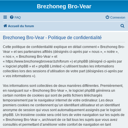
Brezhoneg Bro-Vear
FAQ
Connexion
R
Accueil du forum
e
Brezhoneg Bro-Vear - Politique de confidentialité
c
h
Cette politique de confidentialité explique en détail comment « Brezhoneg Bro-
Vear » et ses partenaires affiliés (désignés ci-après par « nous », « notre »,
e
« nos », « Brezhoneg Bro-Vear » et
r
« https://www.brezhonegbrovear.bzh/forum ») et phpBB (désigné ci-après par
« logiciel phpBB » et « phpBB Limited ») utilisent toutes les informations
c
collectées lors des sessions d’utilisation de votre part (désignées ci-après par
h
« vos informations »).
e
Vos informations sont collectées de deux manières différentes. Premièrement,
r
en naviguant sur « Brezhoneg Bro-Vear », le logiciel phpBB génèrera un
certain nombre de cookies qui sont de petits fichiers téléchargés
temporairement par le navigateur internet de votre ordinateur. Les deux
premiers cookies ne contiennent qu’un identifiant utilisateur et un identifiant
anonyme de session qui vous sont automatiquement assignés par le logiciel
phpBB. Un troisième cookie sera créé lors de votre navigation sur les sujets de
« Brezhoneg Bro-Vear », archivant de ce fait tous les sujets que vous avez
consultés et permettant d’améliorer votre confort de navigation en tant