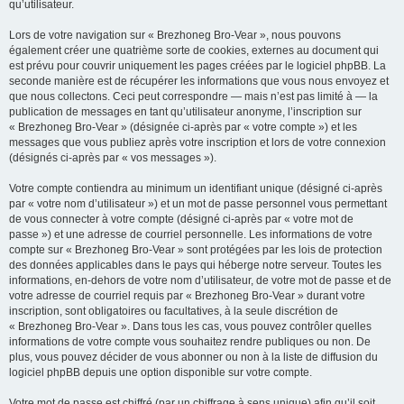
qu’utilisateur.
Lors de votre navigation sur « Brezhoneg Bro-Vear », nous pouvons
également créer une quatrième sorte de cookies, externes au document qui
est prévu pour couvrir uniquement les pages créées par le logiciel phpBB. La
seconde manière est de récupérer les informations que vous nous envoyez et
que nous collectons. Ceci peut correspondre — mais n’est pas limité à — la
publication de messages en tant qu’utilisateur anonyme, l’inscription sur
« Brezhoneg Bro-Vear » (désignée ci-après par « votre compte ») et les
messages que vous publiez après votre inscription et lors de votre connexion
(désignés ci-après par « vos messages »).
Votre compte contiendra au minimum un identifiant unique (désigné ci-après
par « votre nom d’utilisateur ») et un mot de passe personnel vous permettant
de vous connecter à votre compte (désigné ci-après par « votre mot de
passe ») et une adresse de courriel personnelle. Les informations de votre
compte sur « Brezhoneg Bro-Vear » sont protégées par les lois de protection
des données applicables dans le pays qui héberge notre serveur. Toutes les
informations, en-dehors de votre nom d’utilisateur, de votre mot de passe et de
votre adresse de courriel requis par « Brezhoneg Bro-Vear » durant votre
inscription, sont obligatoires ou facultatives, à la seule discrétion de
« Brezhoneg Bro-Vear ». Dans tous les cas, vous pouvez contrôler quelles
informations de votre compte vous souhaitez rendre publiques ou non. De
plus, vous pouvez décider de vous abonner ou non à la liste de diffusion du
logiciel phpBB depuis une option disponible sur votre compte.
Votre mot de passe est chiffré (par un chiffrage à sens unique) afin qu’il soit