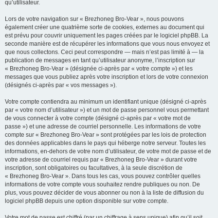
qu’utilisateur.
Lors de votre navigation sur « Brezhoneg Bro-Vear », nous pouvons
également créer une quatrième sorte de cookies, externes au document qui
est prévu pour couvrir uniquement les pages créées par le logiciel phpBB. La
seconde manière est de récupérer les informations que vous nous envoyez et
que nous collectons. Ceci peut correspondre — mais n’est pas limité à — la
publication de messages en tant qu’utilisateur anonyme, l’inscription sur
« Brezhoneg Bro-Vear » (désignée ci-après par « votre compte ») et les
messages que vous publiez après votre inscription et lors de votre connexion
(désignés ci-après par « vos messages »).
Votre compte contiendra au minimum un identifiant unique (désigné ci-après
par « votre nom d’utilisateur ») et un mot de passe personnel vous permettant
de vous connecter à votre compte (désigné ci-après par « votre mot de
passe ») et une adresse de courriel personnelle. Les informations de votre
compte sur « Brezhoneg Bro-Vear » sont protégées par les lois de protection
des données applicables dans le pays qui héberge notre serveur. Toutes les
informations, en-dehors de votre nom d’utilisateur, de votre mot de passe et de
votre adresse de courriel requis par « Brezhoneg Bro-Vear » durant votre
inscription, sont obligatoires ou facultatives, à la seule discrétion de
« Brezhoneg Bro-Vear ». Dans tous les cas, vous pouvez contrôler quelles
informations de votre compte vous souhaitez rendre publiques ou non. De
plus, vous pouvez décider de vous abonner ou non à la liste de diffusion du
logiciel phpBB depuis une option disponible sur votre compte.
Votre mot de passe est chiffré (par un chiffrage à sens unique) afin qu’il soit