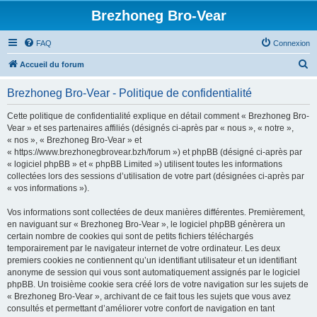
Brezhoneg Bro-Vear
FAQ
Connexion
R
Accueil du forum
e
Brezhoneg Bro-Vear - Politique de confidentialité
c
h
Cette politique de confidentialité explique en détail comment « Brezhoneg Bro-
Vear » et ses partenaires affiliés (désignés ci-après par « nous », « notre »,
e
« nos », « Brezhoneg Bro-Vear » et
r
« https://www.brezhonegbrovear.bzh/forum ») et phpBB (désigné ci-après par
« logiciel phpBB » et « phpBB Limited ») utilisent toutes les informations
c
collectées lors des sessions d’utilisation de votre part (désignées ci-après par
h
« vos informations »).
e
Vos informations sont collectées de deux manières différentes. Premièrement,
r
en naviguant sur « Brezhoneg Bro-Vear », le logiciel phpBB génèrera un
certain nombre de cookies qui sont de petits fichiers téléchargés
temporairement par le navigateur internet de votre ordinateur. Les deux
premiers cookies ne contiennent qu’un identifiant utilisateur et un identifiant
anonyme de session qui vous sont automatiquement assignés par le logiciel
phpBB. Un troisième cookie sera créé lors de votre navigation sur les sujets de
« Brezhoneg Bro-Vear », archivant de ce fait tous les sujets que vous avez
consultés et permettant d’améliorer votre confort de navigation en tant