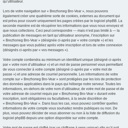
qu’utilisateur.
Lors de votre navigation sur « Brezhoneg Bro-Vear », nous pouvons
également créer une quatrième sorte de cookies, externes au document qui
est prévu pour couvrir uniquement les pages créées par le logiciel phpBB. La
seconde manière est de récupérer les informations que vous nous envoyez et
que nous collectons. Ceci peut correspondre — mais n’est pas limité à — la
publication de messages en tant qu’utilisateur anonyme, l’inscription sur
« Brezhoneg Bro-Vear » (désignée ci-après par « votre compte ») et les
messages que vous publiez après votre inscription et lors de votre connexion
(désignés ci-après par « vos messages »).
Votre compte contiendra au minimum un identifiant unique (désigné ci-après
par « votre nom d’utilisateur ») et un mot de passe personnel vous permettant
de vous connecter à votre compte (désigné ci-après par « votre mot de
passe ») et une adresse de courriel personnelle. Les informations de votre
compte sur « Brezhoneg Bro-Vear » sont protégées par les lois de protection
des données applicables dans le pays qui héberge notre serveur. Toutes les
informations, en-dehors de votre nom d’utilisateur, de votre mot de passe et de
votre adresse de courriel requis par « Brezhoneg Bro-Vear » durant votre
inscription, sont obligatoires ou facultatives, à la seule discrétion de
« Brezhoneg Bro-Vear ». Dans tous les cas, vous pouvez contrôler quelles
informations de votre compte vous souhaitez rendre publiques ou non. De
plus, vous pouvez décider de vous abonner ou non à la liste de diffusion du
logiciel phpBB depuis une option disponible sur votre compte.
Votre mot de passe est chiffré (par un chiffrage à sens unique) afin qu’il soit