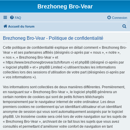
Brezhoneg Bro-Vear
FAQ
Connexion
R
Accueil du forum
e
Brezhoneg Bro-Vear - Politique de confidentialité
c
h
Cette politique de confidentialité explique en détail comment « Brezhoneg Bro-
Vear » et ses partenaires affiliés (désignés ci-après par « nous », « notre »,
e
« nos », « Brezhoneg Bro-Vear » et
r
« https://www.brezhonegbrovear.bzh/forum ») et phpBB (désigné ci-après par
« logiciel phpBB » et « phpBB Limited ») utilisent toutes les informations
c
collectées lors des sessions d’utilisation de votre part (désignées ci-après par
h
« vos informations »).
e
Vos informations sont collectées de deux manières différentes. Premièrement,
r
en naviguant sur « Brezhoneg Bro-Vear », le logiciel phpBB génèrera un
certain nombre de cookies qui sont de petits fichiers téléchargés
temporairement par le navigateur internet de votre ordinateur. Les deux
premiers cookies ne contiennent qu’un identifiant utilisateur et un identifiant
anonyme de session qui vous sont automatiquement assignés par le logiciel
phpBB. Un troisième cookie sera créé lors de votre navigation sur les sujets de
« Brezhoneg Bro-Vear », archivant de ce fait tous les sujets que vous avez
consultés et permettant d’améliorer votre confort de navigation en tant