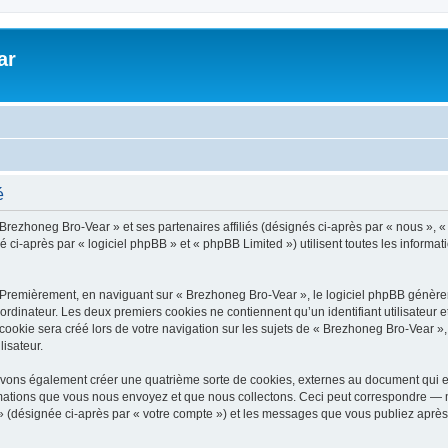
ar
é
 Brezhoneg Bro-Vear » et ses partenaires affiliés (désignés ci-après par « nous », «
-après par « logiciel phpBB » et « phpBB Limited ») utilisent toutes les informatio
 Premièrement, en naviguant sur « Brezhoneg Bro-Vear », le logiciel phpBB génèrera
ordinateur. Les deux premiers cookies ne contiennent qu’un identifiant utilisateur 
okie sera créé lors de votre navigation sur les sujets de « Brezhoneg Bro-Vear », a
lisateur.
uvons également créer une quatrième sorte de cookies, externes au document qui e
mations que vous nous envoyez et que nous collectons. Ceci peut correspondre — m
» (désignée ci-après par « votre compte ») et les messages que vous publiez après 