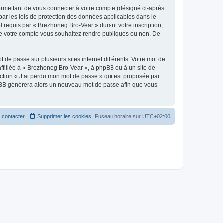
ermettant de vous connecter à votre compte (désigné ci-après
par les lois de protection des données applicables dans le
l requis par « Brezhoneg Bro-Vear » durant votre inscription,
s de votre compte vous souhaitez rendre publiques ou non. De
 de passe sur plusieurs sites internet différents. Votre mot de
filiée à « Brezhoneg Bro-Vear », à phpBB ou à un site de
nction « J’ai perdu mon mot de passe » qui est proposée par
 phpBB générera alors un nouveau mot de passe afin que vous
 contacter
Supprimer les cookies
Fuseau horaire sur
UTC+02:00