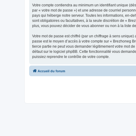
Votre compte contiendra au minimum un identifiant unique (dés
par « votre mot de passe ») et une adresse de courriel personn
pays qui héberge notre serveur. Toutes les informations, en-deh
sont obligatoires ou facultatives, à la seule discrétion de « 
plus, vous pouvez décider de vous abonner ou non à la liste de
Votre mot de passe est chiffré (par un chiffrage à sens unique) 
passe est le moyen d’accès à votre compte sur « Brezhoneg Bro
tierce partie ne peut vous demander légitimement votre mot de 
défaut sur le logiciel phpBB. Cette fonctionnalité vous demande
puissiez reprendre le contrôle de votre compte.
Accueil du forum