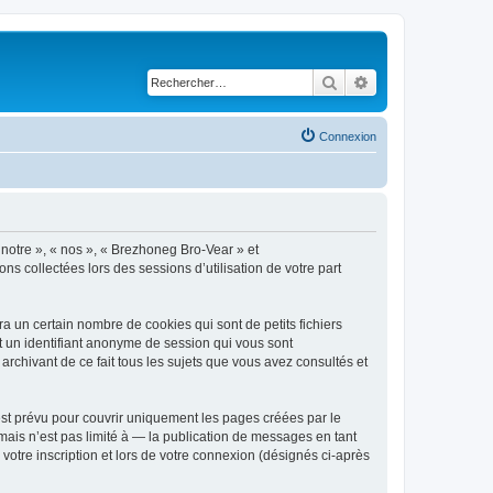
Rechercher
Recherche avancé
Connexion
 notre », « nos », « Brezhoneg Bro-Vear » et
ns collectées lors des sessions d’utilisation de votre part
 un certain nombre de cookies qui sont de petits fichiers
et un identifiant anonyme de session qui vous sont
rchivant de ce fait tous les sujets que vous avez consultés et
st prévu pour couvrir uniquement les pages créées par le
ais n’est pas limité à — la publication de messages en tant
votre inscription et lors de votre connexion (désignés ci-après