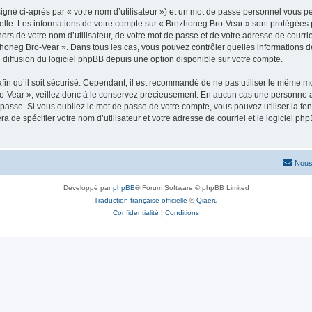
igné ci-après par « votre nom d’utilisateur ») et un mot de passe personnel vous p
elle. Les informations de votre compte sur « Brezhoneg Bro-Vear » sont protégées 
ors de votre nom d’utilisateur, de votre mot de passe et de votre adresse de courrie
Brezhoneg Bro-Vear ». Dans tous les cas, vous pouvez contrôler quelles information
 diffusion du logiciel phpBB depuis une option disponible sur votre compte.
afin qu’il soit sécurisé. Cependant, il est recommandé de ne pas utiliser le même mot
-Vear », veillez donc à le conservez précieusement. En aucun cas une personne af
passe. Si vous oubliez le mot de passe de votre compte, vous pouvez utiliser la fo
ra de spécifier votre nom d’utilisateur et votre adresse de courriel et le logiciel
Nous
Développé par
phpBB
® Forum Software © phpBB Limited
Traduction française officielle
©
Qiaeru
Confidentialité
|
Conditions