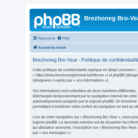
Brezhoneg Bro-Ve
Raccourcis
FAQ
Accueil du forum
Brezhoneg Bro-Vear - Politique de confidentialit
Cette politique de confidentialité explique en détail comment «
« https://www.brezhonegbrovear.bzh/forum ») et phpBB (désigné ci
(désignées ci-après par « vos informations »).
Vos informations sont collectées de deux manières différentes.
téléchargés temporairement par le navigateur internet de votre 
automatiquement assignés par le logiciel phpBB. Un troisième co
permettant d’améliorer votre confort de navigation en tant qu’uti
Lors de votre navigation sur « Brezhoneg Bro-Vear », nous po
logiciel phpBB. La seconde manière est de récupérer les infor
qu’utilisateur anonyme, l’inscription sur « Brezhoneg Bro-Vear 
par « vos messages »).