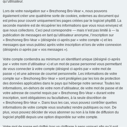
qu’utilisateur.
Lors de votre navigation sur « Brezhoneg Bro-Vear », nous pouvons
également créer une quatrième sorte de cookies, externes au document qui
est prévu pour couvrir uniquement les pages créées par le logiciel phpBB. La
seconde manière est de récupérer les informations que vous nous envoyez et
que nous collectons. Ceci peut correspondre — mais n’est pas limité à — la
publication de messages en tant qu’utilisateur anonyme, l’inscription sur
« Brezhoneg Bro-Vear » (désignée ci-après par « votre compte ») et les
messages que vous publiez après votre inscription et lors de votre connexion
(désignés ci-après par « vos messages »).
Votre compte contiendra au minimum un identifiant unique (désigné ci-après
par « votre nom d’utilisateur ») et un mot de passe personnel vous permettant
de vous connecter à votre compte (désigné ci-après par « votre mot de
passe ») et une adresse de courriel personnelle. Les informations de votre
compte sur « Brezhoneg Bro-Vear » sont protégées par les lois de protection
des données applicables dans le pays qui héberge notre serveur. Toutes les
informations, en-dehors de votre nom d’utilisateur, de votre mot de passe et de
votre adresse de courriel requis par « Brezhoneg Bro-Vear » durant votre
inscription, sont obligatoires ou facultatives, à la seule discrétion de
« Brezhoneg Bro-Vear ». Dans tous les cas, vous pouvez contrôler quelles
informations de votre compte vous souhaitez rendre publiques ou non. De
plus, vous pouvez décider de vous abonner ou non à la liste de diffusion du
logiciel phpBB depuis une option disponible sur votre compte.
Votre mot de passe est chiffré (par un chiffrage à sens unique) afin qu’il soit