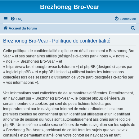
Brezhoneg Bro-Vear
FAQ
Connexion
R
Accueil du forum
e
Brezhoneg Bro-Vear - Politique de confidentialité
c
h
Cette politique de confidentialité explique en détail comment « Brezhoneg Bro-
Vear » et ses partenaires affiliés (désignés ci-après par « nous », « notre »,
e
« nos », « Brezhoneg Bro-Vear » et
r
« https://www.brezhonegbrovear.bzh/forum ») et phpBB (désigné ci-après par
« logiciel phpBB » et « phpBB Limited ») utilisent toutes les informations
c
collectées lors des sessions d’utilisation de votre part (désignées ci-après par
h
« vos informations »).
e
Vos informations sont collectées de deux manières différentes. Premièrement,
r
en naviguant sur « Brezhoneg Bro-Vear », le logiciel phpBB génèrera un
certain nombre de cookies qui sont de petits fichiers téléchargés
temporairement par le navigateur internet de votre ordinateur. Les deux
premiers cookies ne contiennent qu’un identifiant utilisateur et un identifiant
anonyme de session qui vous sont automatiquement assignés par le logiciel
phpBB. Un troisième cookie sera créé lors de votre navigation sur les sujets de
« Brezhoneg Bro-Vear », archivant de ce fait tous les sujets que vous avez
consultés et permettant d’améliorer votre confort de navigation en tant