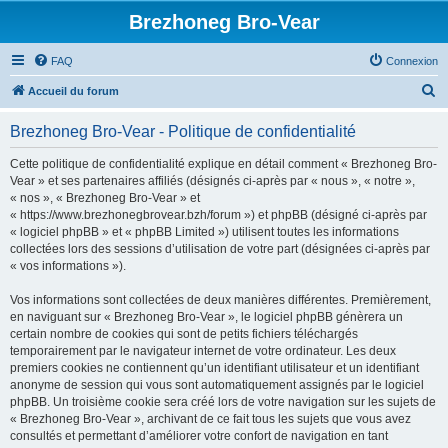
Brezhoneg Bro-Vear
FAQ
Connexion
R
Accueil du forum
e
Brezhoneg Bro-Vear - Politique de confidentialité
c
h
Cette politique de confidentialité explique en détail comment « Brezhoneg Bro-
Vear » et ses partenaires affiliés (désignés ci-après par « nous », « notre »,
e
« nos », « Brezhoneg Bro-Vear » et
r
« https://www.brezhonegbrovear.bzh/forum ») et phpBB (désigné ci-après par
« logiciel phpBB » et « phpBB Limited ») utilisent toutes les informations
c
collectées lors des sessions d’utilisation de votre part (désignées ci-après par
h
« vos informations »).
e
Vos informations sont collectées de deux manières différentes. Premièrement,
r
en naviguant sur « Brezhoneg Bro-Vear », le logiciel phpBB génèrera un
certain nombre de cookies qui sont de petits fichiers téléchargés
temporairement par le navigateur internet de votre ordinateur. Les deux
premiers cookies ne contiennent qu’un identifiant utilisateur et un identifiant
anonyme de session qui vous sont automatiquement assignés par le logiciel
phpBB. Un troisième cookie sera créé lors de votre navigation sur les sujets de
« Brezhoneg Bro-Vear », archivant de ce fait tous les sujets que vous avez
consultés et permettant d’améliorer votre confort de navigation en tant