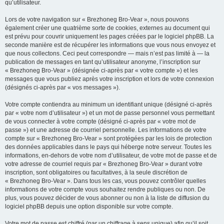
qu’utilisateur.
Lors de votre navigation sur « Brezhoneg Bro-Vear », nous pouvons
également créer une quatrième sorte de cookies, externes au document qui
est prévu pour couvrir uniquement les pages créées par le logiciel phpBB. La
seconde manière est de récupérer les informations que vous nous envoyez et
que nous collectons. Ceci peut correspondre — mais n’est pas limité à — la
publication de messages en tant qu’utilisateur anonyme, l’inscription sur
« Brezhoneg Bro-Vear » (désignée ci-après par « votre compte ») et les
messages que vous publiez après votre inscription et lors de votre connexion
(désignés ci-après par « vos messages »).
Votre compte contiendra au minimum un identifiant unique (désigné ci-après
par « votre nom d’utilisateur ») et un mot de passe personnel vous permettant
de vous connecter à votre compte (désigné ci-après par « votre mot de
passe ») et une adresse de courriel personnelle. Les informations de votre
compte sur « Brezhoneg Bro-Vear » sont protégées par les lois de protection
des données applicables dans le pays qui héberge notre serveur. Toutes les
informations, en-dehors de votre nom d’utilisateur, de votre mot de passe et de
votre adresse de courriel requis par « Brezhoneg Bro-Vear » durant votre
inscription, sont obligatoires ou facultatives, à la seule discrétion de
« Brezhoneg Bro-Vear ». Dans tous les cas, vous pouvez contrôler quelles
informations de votre compte vous souhaitez rendre publiques ou non. De
plus, vous pouvez décider de vous abonner ou non à la liste de diffusion du
logiciel phpBB depuis une option disponible sur votre compte.
Votre mot de passe est chiffré (par un chiffrage à sens unique) afin qu’il soit