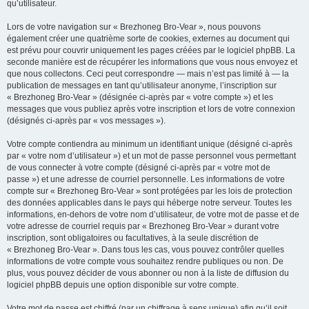
qu’utilisateur.
Lors de votre navigation sur « Brezhoneg Bro-Vear », nous pouvons
également créer une quatrième sorte de cookies, externes au document qui
est prévu pour couvrir uniquement les pages créées par le logiciel phpBB. La
seconde manière est de récupérer les informations que vous nous envoyez et
que nous collectons. Ceci peut correspondre — mais n’est pas limité à — la
publication de messages en tant qu’utilisateur anonyme, l’inscription sur
« Brezhoneg Bro-Vear » (désignée ci-après par « votre compte ») et les
messages que vous publiez après votre inscription et lors de votre connexion
(désignés ci-après par « vos messages »).
Votre compte contiendra au minimum un identifiant unique (désigné ci-après
par « votre nom d’utilisateur ») et un mot de passe personnel vous permettant
de vous connecter à votre compte (désigné ci-après par « votre mot de
passe ») et une adresse de courriel personnelle. Les informations de votre
compte sur « Brezhoneg Bro-Vear » sont protégées par les lois de protection
des données applicables dans le pays qui héberge notre serveur. Toutes les
informations, en-dehors de votre nom d’utilisateur, de votre mot de passe et de
votre adresse de courriel requis par « Brezhoneg Bro-Vear » durant votre
inscription, sont obligatoires ou facultatives, à la seule discrétion de
« Brezhoneg Bro-Vear ». Dans tous les cas, vous pouvez contrôler quelles
informations de votre compte vous souhaitez rendre publiques ou non. De
plus, vous pouvez décider de vous abonner ou non à la liste de diffusion du
logiciel phpBB depuis une option disponible sur votre compte.
Votre mot de passe est chiffré (par un chiffrage à sens unique) afin qu’il soit