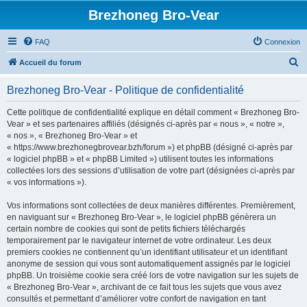
Brezhoneg Bro-Vear
FAQ
Connexion
R
Accueil du forum
e
Brezhoneg Bro-Vear - Politique de confidentialité
c
h
Cette politique de confidentialité explique en détail comment « Brezhoneg Bro-
Vear » et ses partenaires affiliés (désignés ci-après par « nous », « notre »,
e
« nos », « Brezhoneg Bro-Vear » et
r
« https://www.brezhonegbrovear.bzh/forum ») et phpBB (désigné ci-après par
« logiciel phpBB » et « phpBB Limited ») utilisent toutes les informations
c
collectées lors des sessions d’utilisation de votre part (désignées ci-après par
h
« vos informations »).
e
Vos informations sont collectées de deux manières différentes. Premièrement,
r
en naviguant sur « Brezhoneg Bro-Vear », le logiciel phpBB génèrera un
certain nombre de cookies qui sont de petits fichiers téléchargés
temporairement par le navigateur internet de votre ordinateur. Les deux
premiers cookies ne contiennent qu’un identifiant utilisateur et un identifiant
anonyme de session qui vous sont automatiquement assignés par le logiciel
phpBB. Un troisième cookie sera créé lors de votre navigation sur les sujets de
« Brezhoneg Bro-Vear », archivant de ce fait tous les sujets que vous avez
consultés et permettant d’améliorer votre confort de navigation en tant