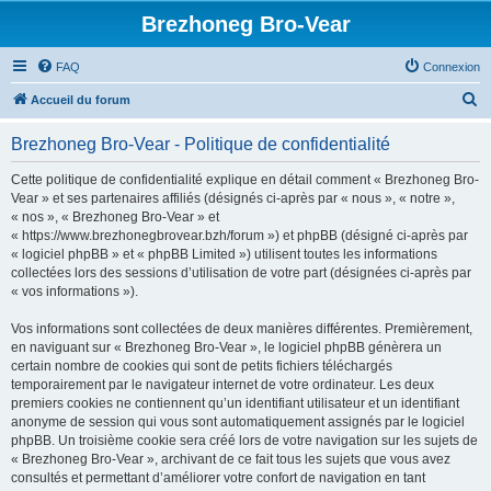
Brezhoneg Bro-Vear
FAQ
Connexion
R
Accueil du forum
e
Brezhoneg Bro-Vear - Politique de confidentialité
c
h
Cette politique de confidentialité explique en détail comment « Brezhoneg Bro-
Vear » et ses partenaires affiliés (désignés ci-après par « nous », « notre »,
e
« nos », « Brezhoneg Bro-Vear » et
r
« https://www.brezhonegbrovear.bzh/forum ») et phpBB (désigné ci-après par
« logiciel phpBB » et « phpBB Limited ») utilisent toutes les informations
c
collectées lors des sessions d’utilisation de votre part (désignées ci-après par
h
« vos informations »).
e
Vos informations sont collectées de deux manières différentes. Premièrement,
r
en naviguant sur « Brezhoneg Bro-Vear », le logiciel phpBB génèrera un
certain nombre de cookies qui sont de petits fichiers téléchargés
temporairement par le navigateur internet de votre ordinateur. Les deux
premiers cookies ne contiennent qu’un identifiant utilisateur et un identifiant
anonyme de session qui vous sont automatiquement assignés par le logiciel
phpBB. Un troisième cookie sera créé lors de votre navigation sur les sujets de
« Brezhoneg Bro-Vear », archivant de ce fait tous les sujets que vous avez
consultés et permettant d’améliorer votre confort de navigation en tant