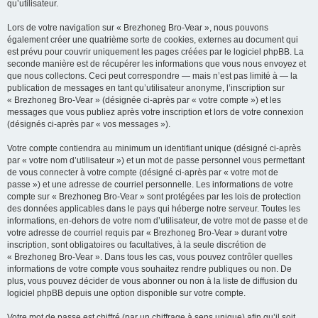
qu’utilisateur.
Lors de votre navigation sur « Brezhoneg Bro-Vear », nous pouvons
également créer une quatrième sorte de cookies, externes au document qui
est prévu pour couvrir uniquement les pages créées par le logiciel phpBB. La
seconde manière est de récupérer les informations que vous nous envoyez et
que nous collectons. Ceci peut correspondre — mais n’est pas limité à — la
publication de messages en tant qu’utilisateur anonyme, l’inscription sur
« Brezhoneg Bro-Vear » (désignée ci-après par « votre compte ») et les
messages que vous publiez après votre inscription et lors de votre connexion
(désignés ci-après par « vos messages »).
Votre compte contiendra au minimum un identifiant unique (désigné ci-après
par « votre nom d’utilisateur ») et un mot de passe personnel vous permettant
de vous connecter à votre compte (désigné ci-après par « votre mot de
passe ») et une adresse de courriel personnelle. Les informations de votre
compte sur « Brezhoneg Bro-Vear » sont protégées par les lois de protection
des données applicables dans le pays qui héberge notre serveur. Toutes les
informations, en-dehors de votre nom d’utilisateur, de votre mot de passe et de
votre adresse de courriel requis par « Brezhoneg Bro-Vear » durant votre
inscription, sont obligatoires ou facultatives, à la seule discrétion de
« Brezhoneg Bro-Vear ». Dans tous les cas, vous pouvez contrôler quelles
informations de votre compte vous souhaitez rendre publiques ou non. De
plus, vous pouvez décider de vous abonner ou non à la liste de diffusion du
logiciel phpBB depuis une option disponible sur votre compte.
Votre mot de passe est chiffré (par un chiffrage à sens unique) afin qu’il soit