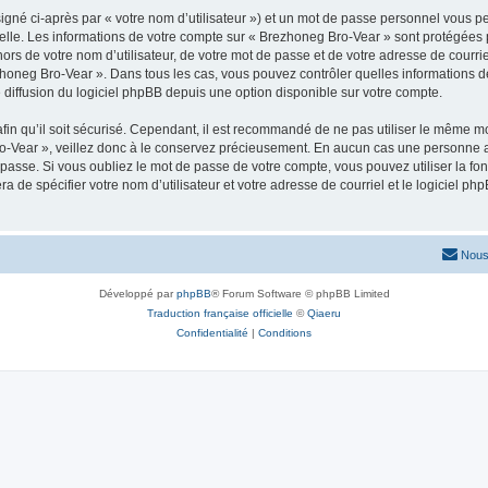
igné ci-après par « votre nom d’utilisateur ») et un mot de passe personnel vous p
elle. Les informations de votre compte sur « Brezhoneg Bro-Vear » sont protégées 
ors de votre nom d’utilisateur, de votre mot de passe et de votre adresse de courrie
Brezhoneg Bro-Vear ». Dans tous les cas, vous pouvez contrôler quelles information
 diffusion du logiciel phpBB depuis une option disponible sur votre compte.
afin qu’il soit sécurisé. Cependant, il est recommandé de ne pas utiliser le même mot
-Vear », veillez donc à le conservez précieusement. En aucun cas une personne af
passe. Si vous oubliez le mot de passe de votre compte, vous pouvez utiliser la fo
ra de spécifier votre nom d’utilisateur et votre adresse de courriel et le logiciel
Nous
Développé par
phpBB
® Forum Software © phpBB Limited
Traduction française officielle
©
Qiaeru
Confidentialité
|
Conditions