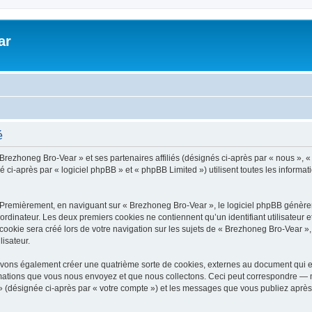
ar
é
 Brezhoneg Bro-Vear » et ses partenaires affiliés (désignés ci-après par « nous », «
-après par « logiciel phpBB » et « phpBB Limited ») utilisent toutes les informatio
 Premièrement, en naviguant sur « Brezhoneg Bro-Vear », le logiciel phpBB génèrera
ordinateur. Les deux premiers cookies ne contiennent qu’un identifiant utilisateur 
okie sera créé lors de votre navigation sur les sujets de « Brezhoneg Bro-Vear », a
lisateur.
uvons également créer une quatrième sorte de cookies, externes au document qui e
mations que vous nous envoyez et que nous collectons. Ceci peut correspondre — m
» (désignée ci-après par « votre compte ») et les messages que vous publiez après 