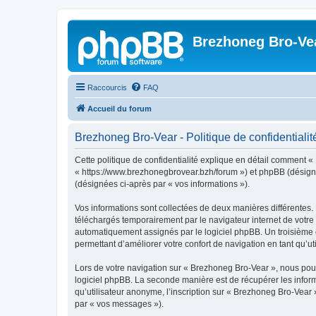
Brezhoneg Bro-Ve
Raccourcis
FAQ
Accueil du forum
Brezhoneg Bro-Vear - Politique de confidentialit
Cette politique de confidentialité explique en détail comment «
« https://www.brezhonegbrovear.bzh/forum ») et phpBB (désigné ci
(désignées ci-après par « vos informations »).
Vos informations sont collectées de deux manières différentes.
téléchargés temporairement par le navigateur internet de votre 
automatiquement assignés par le logiciel phpBB. Un troisième co
permettant d’améliorer votre confort de navigation en tant qu’uti
Lors de votre navigation sur « Brezhoneg Bro-Vear », nous po
logiciel phpBB. La seconde manière est de récupérer les infor
qu’utilisateur anonyme, l’inscription sur « Brezhoneg Bro-Vear 
par « vos messages »).