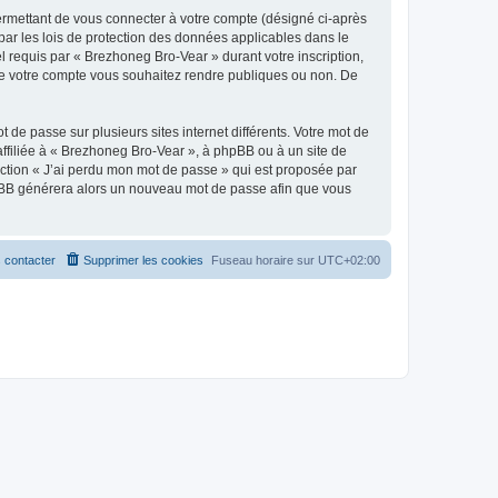
ermettant de vous connecter à votre compte (désigné ci-après
par les lois de protection des données applicables dans le
l requis par « Brezhoneg Bro-Vear » durant votre inscription,
s de votre compte vous souhaitez rendre publiques ou non. De
 de passe sur plusieurs sites internet différents. Votre mot de
filiée à « Brezhoneg Bro-Vear », à phpBB ou à un site de
nction « J’ai perdu mon mot de passe » qui est proposée par
 phpBB générera alors un nouveau mot de passe afin que vous
 contacter
Supprimer les cookies
Fuseau horaire sur
UTC+02:00