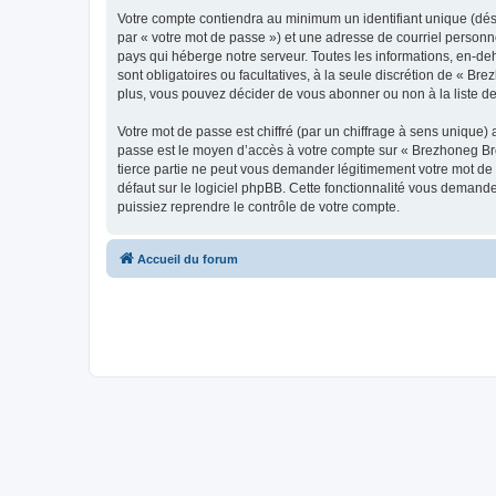
Votre compte contiendra au minimum un identifiant unique (dés
par « votre mot de passe ») et une adresse de courriel personn
pays qui héberge notre serveur. Toutes les informations, en-deh
sont obligatoires ou facultatives, à la seule discrétion de « 
plus, vous pouvez décider de vous abonner ou non à la liste de
Votre mot de passe est chiffré (par un chiffrage à sens unique) 
passe est le moyen d’accès à votre compte sur « Brezhoneg Bro
tierce partie ne peut vous demander légitimement votre mot de 
défaut sur le logiciel phpBB. Cette fonctionnalité vous demande
puissiez reprendre le contrôle de votre compte.
Accueil du forum