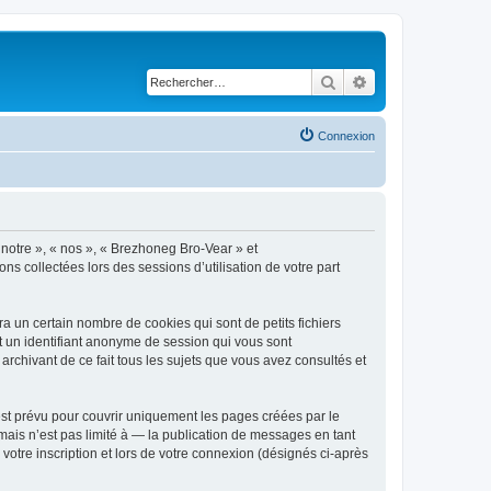
Rechercher
Recherche avancé
Connexion
 notre », « nos », « Brezhoneg Bro-Vear » et
ns collectées lors des sessions d’utilisation de votre part
 un certain nombre de cookies qui sont de petits fichiers
et un identifiant anonyme de session qui vous sont
rchivant de ce fait tous les sujets que vous avez consultés et
st prévu pour couvrir uniquement les pages créées par le
ais n’est pas limité à — la publication de messages en tant
votre inscription et lors de votre connexion (désignés ci-après