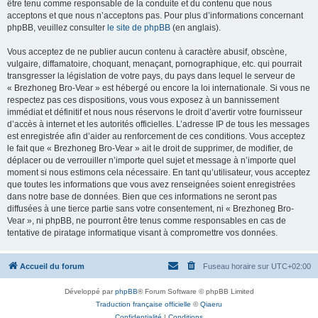
être tenu comme responsable de la conduite et du contenu que nous
acceptons et que nous n’acceptons pas. Pour plus d’informations concernant
phpBB, veuillez consulter
le site de phpBB
(en anglais).
Vous acceptez de ne publier aucun contenu à caractère abusif, obscène,
vulgaire, diffamatoire, choquant, menaçant, pornographique, etc. qui pourrait
transgresser la législation de votre pays, du pays dans lequel le serveur de
« Brezhoneg Bro-Vear » est hébergé ou encore la loi internationale. Si vous ne
respectez pas ces dispositions, vous vous exposez à un bannissement
immédiat et définitif et nous nous réservons le droit d’avertir votre fournisseur
d’accès à internet et les autorités officielles. L’adresse IP de tous les messages
est enregistrée afin d’aider au renforcement de ces conditions. Vous acceptez
le fait que « Brezhoneg Bro-Vear » ait le droit de supprimer, de modifier, de
déplacer ou de verrouiller n’importe quel sujet et message à n’importe quel
moment si nous estimons cela nécessaire. En tant qu’utilisateur, vous acceptez
que toutes les informations que vous avez renseignées soient enregistrées
dans notre base de données. Bien que ces informations ne seront pas
diffusées à une tierce partie sans votre consentement, ni « Brezhoneg Bro-
Vear », ni phpBB, ne pourront être tenus comme responsables en cas de
tentative de piratage informatique visant à compromettre vos données.
Accueil du forum
Fuseau horaire sur
UTC+02:00
Développé par
phpBB
® Forum Software © phpBB Limited
Traduction française officielle
©
Qiaeru
Confidentialité
|
Conditions