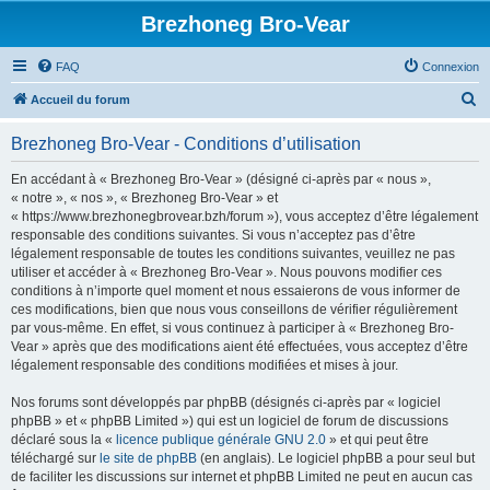
Brezhoneg Bro-Vear
FAQ
Connexion
R
Accueil du forum
e
Brezhoneg Bro-Vear - Conditions d’utilisation
c
h
En accédant à « Brezhoneg Bro-Vear » (désigné ci-après par « nous »,
« notre », « nos », « Brezhoneg Bro-Vear » et
e
« https://www.brezhonegbrovear.bzh/forum »), vous acceptez d’être légalement
r
responsable des conditions suivantes. Si vous n’acceptez pas d’être
légalement responsable de toutes les conditions suivantes, veuillez ne pas
c
utiliser et accéder à « Brezhoneg Bro-Vear ». Nous pouvons modifier ces
h
conditions à n’importe quel moment et nous essaierons de vous informer de
ces modifications, bien que nous vous conseillons de vérifier régulièrement
e
par vous-même. En effet, si vous continuez à participer à « Brezhoneg Bro-
r
Vear » après que des modifications aient été effectuées, vous acceptez d’être
légalement responsable des conditions modifiées et mises à jour.
Nos forums sont développés par phpBB (désignés ci-après par « logiciel
phpBB » et « phpBB Limited ») qui est un logiciel de forum de discussions
déclaré sous la «
licence publique générale GNU 2.0
» et qui peut être
téléchargé sur
le site de phpBB
(en anglais). Le logiciel phpBB a pour seul but
de faciliter les discussions sur internet et phpBB Limited ne peut en aucun cas