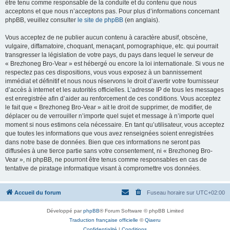
être tenu comme responsable de la conduite et du contenu que nous
acceptons et que nous n’acceptons pas. Pour plus d’informations concernant
phpBB, veuillez consulter
le site de phpBB
(en anglais).
Vous acceptez de ne publier aucun contenu à caractère abusif, obscène,
vulgaire, diffamatoire, choquant, menaçant, pornographique, etc. qui pourrait
transgresser la législation de votre pays, du pays dans lequel le serveur de
« Brezhoneg Bro-Vear » est hébergé ou encore la loi internationale. Si vous ne
respectez pas ces dispositions, vous vous exposez à un bannissement
immédiat et définitif et nous nous réservons le droit d’avertir votre fournisseur
d’accès à internet et les autorités officielles. L’adresse IP de tous les messages
est enregistrée afin d’aider au renforcement de ces conditions. Vous acceptez
le fait que « Brezhoneg Bro-Vear » ait le droit de supprimer, de modifier, de
déplacer ou de verrouiller n’importe quel sujet et message à n’importe quel
moment si nous estimons cela nécessaire. En tant qu’utilisateur, vous acceptez
que toutes les informations que vous avez renseignées soient enregistrées
dans notre base de données. Bien que ces informations ne seront pas
diffusées à une tierce partie sans votre consentement, ni « Brezhoneg Bro-
Vear », ni phpBB, ne pourront être tenus comme responsables en cas de
tentative de piratage informatique visant à compromettre vos données.
Accueil du forum
Fuseau horaire sur
UTC+02:00
Développé par
phpBB
® Forum Software © phpBB Limited
Traduction française officielle
©
Qiaeru
Confidentialité
|
Conditions