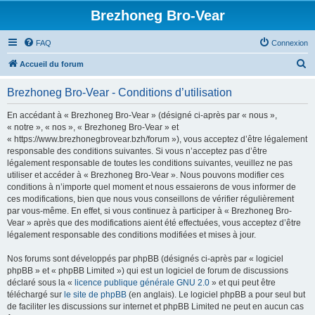
Brezhoneg Bro-Vear
FAQ
Connexion
R
Accueil du forum
e
Brezhoneg Bro-Vear - Conditions d’utilisation
c
h
En accédant à « Brezhoneg Bro-Vear » (désigné ci-après par « nous »,
« notre », « nos », « Brezhoneg Bro-Vear » et
e
« https://www.brezhonegbrovear.bzh/forum »), vous acceptez d’être légalement
r
responsable des conditions suivantes. Si vous n’acceptez pas d’être
légalement responsable de toutes les conditions suivantes, veuillez ne pas
c
utiliser et accéder à « Brezhoneg Bro-Vear ». Nous pouvons modifier ces
h
conditions à n’importe quel moment et nous essaierons de vous informer de
ces modifications, bien que nous vous conseillons de vérifier régulièrement
e
par vous-même. En effet, si vous continuez à participer à « Brezhoneg Bro-
r
Vear » après que des modifications aient été effectuées, vous acceptez d’être
légalement responsable des conditions modifiées et mises à jour.
Nos forums sont développés par phpBB (désignés ci-après par « logiciel
phpBB » et « phpBB Limited ») qui est un logiciel de forum de discussions
déclaré sous la «
licence publique générale GNU 2.0
» et qui peut être
téléchargé sur
le site de phpBB
(en anglais). Le logiciel phpBB a pour seul but
de faciliter les discussions sur internet et phpBB Limited ne peut en aucun cas