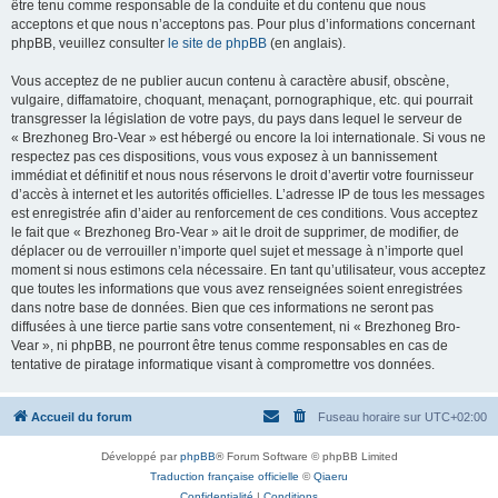
être tenu comme responsable de la conduite et du contenu que nous
acceptons et que nous n’acceptons pas. Pour plus d’informations concernant
phpBB, veuillez consulter
le site de phpBB
(en anglais).
Vous acceptez de ne publier aucun contenu à caractère abusif, obscène,
vulgaire, diffamatoire, choquant, menaçant, pornographique, etc. qui pourrait
transgresser la législation de votre pays, du pays dans lequel le serveur de
« Brezhoneg Bro-Vear » est hébergé ou encore la loi internationale. Si vous ne
respectez pas ces dispositions, vous vous exposez à un bannissement
immédiat et définitif et nous nous réservons le droit d’avertir votre fournisseur
d’accès à internet et les autorités officielles. L’adresse IP de tous les messages
est enregistrée afin d’aider au renforcement de ces conditions. Vous acceptez
le fait que « Brezhoneg Bro-Vear » ait le droit de supprimer, de modifier, de
déplacer ou de verrouiller n’importe quel sujet et message à n’importe quel
moment si nous estimons cela nécessaire. En tant qu’utilisateur, vous acceptez
que toutes les informations que vous avez renseignées soient enregistrées
dans notre base de données. Bien que ces informations ne seront pas
diffusées à une tierce partie sans votre consentement, ni « Brezhoneg Bro-
Vear », ni phpBB, ne pourront être tenus comme responsables en cas de
tentative de piratage informatique visant à compromettre vos données.
Accueil du forum
Fuseau horaire sur
UTC+02:00
Développé par
phpBB
® Forum Software © phpBB Limited
Traduction française officielle
©
Qiaeru
Confidentialité
|
Conditions