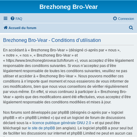
Brezhoneg Bro-Vear
FAQ
Connexion
R
Accueil du forum
e
Brezhoneg Bro-Vear - Conditions d’utilisation
c
h
En accédant à « Brezhoneg Bro-Vear » (désigné ci-après par « nous »,
« notre », « nos », « Brezhoneg Bro-Vear » et
e
« https://www.brezhonegbrovear.bzh/forum »), vous acceptez d’être légalement
r
responsable des conditions suivantes. Si vous n’acceptez pas d’être
légalement responsable de toutes les conditions suivantes, veuillez ne pas
c
utiliser et accéder à « Brezhoneg Bro-Vear ». Nous pouvons modifier ces
h
conditions à n’importe quel moment et nous essaierons de vous informer de
ces modifications, bien que nous vous conseillons de vérifier régulièrement
e
par vous-même. En effet, si vous continuez à participer à « Brezhoneg Bro-
r
Vear » après que des modifications aient été effectuées, vous acceptez d’être
légalement responsable des conditions modifiées et mises à jour.
Nos forums sont développés par phpBB (désignés ci-après par « logiciel
phpBB » et « phpBB Limited ») qui est un logiciel de forum de discussions
déclaré sous la «
licence publique générale GNU 2.0
» et qui peut être
téléchargé sur
le site de phpBB
(en anglais). Le logiciel phpBB a pour seul but
de faciliter les discussions sur internet et phpBB Limited ne peut en aucun cas