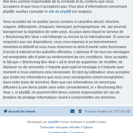
être tenu comme responsable de la conduite et du contenu que nous
acceptons et que nous n’acceptons pas. Pour plus d’informations concernant
phpBB, veuillez consulter
le site de phpBB
(en anglais).
Vous acceptez de ne publier aucun contenu à caractère abusif, obscène,
vulgaire, diffamatoire, choquant, menaçant, pornographique, etc. qui pourrait
transgresser la législation de votre pays, du pays dans lequel le serveur de
« Brezhoneg Bro-Vear » est hébergé ou encore la loi internationale. Si vous ne
respectez pas ces dispositions, vous vous exposez à un bannissement
immédiat et définitif et nous nous réservons le droit d’avertir votre fournisseur
d’accès à internet et les autorités officielles. L’adresse IP de tous les messages
est enregistrée afin d’aider au renforcement de ces conditions. Vous acceptez
le fait que « Brezhoneg Bro-Vear » ait le droit de supprimer, de modifier, de
déplacer ou de verrouiller n’importe quel sujet et message à n’importe quel
moment si nous estimons cela nécessaire. En tant qu’utilisateur, vous acceptez
que toutes les informations que vous avez renseignées soient enregistrées
dans notre base de données. Bien que ces informations ne seront pas
diffusées à une tierce partie sans votre consentement, ni « Brezhoneg Bro-
Vear », ni phpBB, ne pourront être tenus comme responsables en cas de
tentative de piratage informatique visant à compromettre vos données.
Accueil du forum
Fuseau horaire sur
UTC+02:00
Développé par
phpBB
® Forum Software © phpBB Limited
Traduction française officielle
©
Qiaeru
Confidentialité
|
Conditions