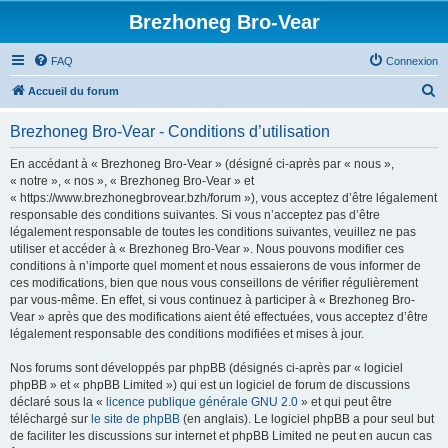
Brezhoneg Bro-Vear
FAQ
Connexion
R
Accueil du forum
e
Brezhoneg Bro-Vear - Conditions d’utilisation
c
h
En accédant à « Brezhoneg Bro-Vear » (désigné ci-après par « nous »,
« notre », « nos », « Brezhoneg Bro-Vear » et
e
« https://www.brezhonegbrovear.bzh/forum »), vous acceptez d’être légalement
r
responsable des conditions suivantes. Si vous n’acceptez pas d’être
légalement responsable de toutes les conditions suivantes, veuillez ne pas
c
utiliser et accéder à « Brezhoneg Bro-Vear ». Nous pouvons modifier ces
h
conditions à n’importe quel moment et nous essaierons de vous informer de
ces modifications, bien que nous vous conseillons de vérifier régulièrement
e
par vous-même. En effet, si vous continuez à participer à « Brezhoneg Bro-
r
Vear » après que des modifications aient été effectuées, vous acceptez d’être
légalement responsable des conditions modifiées et mises à jour.
Nos forums sont développés par phpBB (désignés ci-après par « logiciel
phpBB » et « phpBB Limited ») qui est un logiciel de forum de discussions
déclaré sous la «
licence publique générale GNU 2.0
» et qui peut être
téléchargé sur
le site de phpBB
(en anglais). Le logiciel phpBB a pour seul but
de faciliter les discussions sur internet et phpBB Limited ne peut en aucun cas