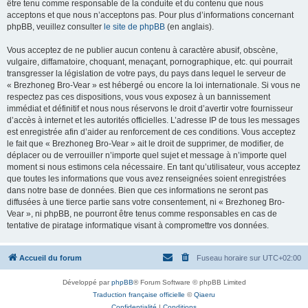
être tenu comme responsable de la conduite et du contenu que nous
acceptons et que nous n’acceptons pas. Pour plus d’informations concernant
phpBB, veuillez consulter
le site de phpBB
(en anglais).
Vous acceptez de ne publier aucun contenu à caractère abusif, obscène,
vulgaire, diffamatoire, choquant, menaçant, pornographique, etc. qui pourrait
transgresser la législation de votre pays, du pays dans lequel le serveur de
« Brezhoneg Bro-Vear » est hébergé ou encore la loi internationale. Si vous ne
respectez pas ces dispositions, vous vous exposez à un bannissement
immédiat et définitif et nous nous réservons le droit d’avertir votre fournisseur
d’accès à internet et les autorités officielles. L’adresse IP de tous les messages
est enregistrée afin d’aider au renforcement de ces conditions. Vous acceptez
le fait que « Brezhoneg Bro-Vear » ait le droit de supprimer, de modifier, de
déplacer ou de verrouiller n’importe quel sujet et message à n’importe quel
moment si nous estimons cela nécessaire. En tant qu’utilisateur, vous acceptez
que toutes les informations que vous avez renseignées soient enregistrées
dans notre base de données. Bien que ces informations ne seront pas
diffusées à une tierce partie sans votre consentement, ni « Brezhoneg Bro-
Vear », ni phpBB, ne pourront être tenus comme responsables en cas de
tentative de piratage informatique visant à compromettre vos données.
Accueil du forum
Fuseau horaire sur
UTC+02:00
Développé par
phpBB
® Forum Software © phpBB Limited
Traduction française officielle
©
Qiaeru
Confidentialité
|
Conditions