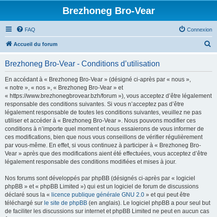
Brezhoneg Bro-Vear
FAQ
Connexion
R
Accueil du forum
e
Brezhoneg Bro-Vear - Conditions d’utilisation
c
h
En accédant à « Brezhoneg Bro-Vear » (désigné ci-après par « nous »,
« notre », « nos », « Brezhoneg Bro-Vear » et
e
« https://www.brezhonegbrovear.bzh/forum »), vous acceptez d’être légalement
r
responsable des conditions suivantes. Si vous n’acceptez pas d’être
légalement responsable de toutes les conditions suivantes, veuillez ne pas
c
utiliser et accéder à « Brezhoneg Bro-Vear ». Nous pouvons modifier ces
h
conditions à n’importe quel moment et nous essaierons de vous informer de
ces modifications, bien que nous vous conseillons de vérifier régulièrement
e
par vous-même. En effet, si vous continuez à participer à « Brezhoneg Bro-
r
Vear » après que des modifications aient été effectuées, vous acceptez d’être
légalement responsable des conditions modifiées et mises à jour.
Nos forums sont développés par phpBB (désignés ci-après par « logiciel
phpBB » et « phpBB Limited ») qui est un logiciel de forum de discussions
déclaré sous la «
licence publique générale GNU 2.0
» et qui peut être
téléchargé sur
le site de phpBB
(en anglais). Le logiciel phpBB a pour seul but
de faciliter les discussions sur internet et phpBB Limited ne peut en aucun cas