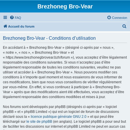
Brezhoneg Bro-Vear
FAQ
Connexion
R
Accueil du forum
e
Brezhoneg Bro-Vear - Conditions d’utilisation
c
h
En accédant à « Brezhoneg Bro-Vear » (désigné ci-après par « nous »,
« notre », « nos », « Brezhoneg Bro-Vear » et
e
« https://www.brezhonegbrovear.bzh/forum »), vous acceptez d’être légalement
r
responsable des conditions suivantes. Si vous n’acceptez pas d’être
légalement responsable de toutes les conditions suivantes, veuillez ne pas
c
utiliser et accéder à « Brezhoneg Bro-Vear ». Nous pouvons modifier ces
h
conditions à n’importe quel moment et nous essaierons de vous informer de
ces modifications, bien que nous vous conseillons de vérifier régulièrement
e
par vous-même. En effet, si vous continuez à participer à « Brezhoneg Bro-
r
Vear » après que des modifications aient été effectuées, vous acceptez d’être
légalement responsable des conditions modifiées et mises à jour.
Nos forums sont développés par phpBB (désignés ci-après par « logiciel
phpBB » et « phpBB Limited ») qui est un logiciel de forum de discussions
déclaré sous la «
licence publique générale GNU 2.0
» et qui peut être
téléchargé sur
le site de phpBB
(en anglais). Le logiciel phpBB a pour seul but
de faciliter les discussions sur internet et phpBB Limited ne peut en aucun cas