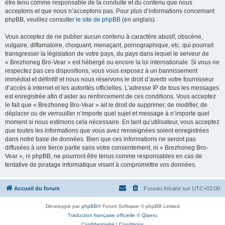
être tenu comme responsable de la conduite et du contenu que nous
acceptons et que nous n’acceptons pas. Pour plus d’informations concernant
phpBB, veuillez consulter
le site de phpBB
(en anglais).
Vous acceptez de ne publier aucun contenu à caractère abusif, obscène,
vulgaire, diffamatoire, choquant, menaçant, pornographique, etc. qui pourrait
transgresser la législation de votre pays, du pays dans lequel le serveur de
« Brezhoneg Bro-Vear » est hébergé ou encore la loi internationale. Si vous ne
respectez pas ces dispositions, vous vous exposez à un bannissement
immédiat et définitif et nous nous réservons le droit d’avertir votre fournisseur
d’accès à internet et les autorités officielles. L’adresse IP de tous les messages
est enregistrée afin d’aider au renforcement de ces conditions. Vous acceptez
le fait que « Brezhoneg Bro-Vear » ait le droit de supprimer, de modifier, de
déplacer ou de verrouiller n’importe quel sujet et message à n’importe quel
moment si nous estimons cela nécessaire. En tant qu’utilisateur, vous acceptez
que toutes les informations que vous avez renseignées soient enregistrées
dans notre base de données. Bien que ces informations ne seront pas
diffusées à une tierce partie sans votre consentement, ni « Brezhoneg Bro-
Vear », ni phpBB, ne pourront être tenus comme responsables en cas de
tentative de piratage informatique visant à compromettre vos données.
Accueil du forum
Fuseau horaire sur
UTC+02:00
Développé par
phpBB
® Forum Software © phpBB Limited
Traduction française officielle
©
Qiaeru
Confidentialité
|
Conditions