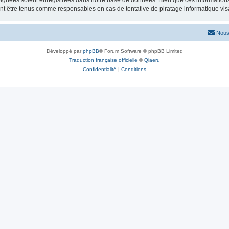
ignées soient enregistrées dans notre base de données. Bien que ces informations n
nt être tenus comme responsables en cas de tentative de piratage informatique vi
Nous
Développé par
phpBB
® Forum Software © phpBB Limited
Traduction française officielle
©
Qiaeru
Confidentialité
|
Conditions