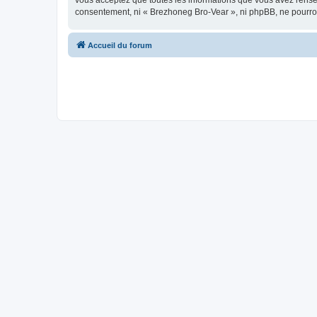
vous acceptez que toutes les informations que vous avez rense
consentement, ni « Brezhoneg Bro-Vear », ni phpBB, ne pourro
Accueil du forum