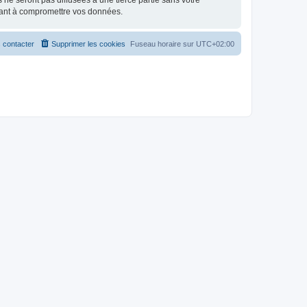
e seront pas diffusées à une tierce partie sans votre
sant à compromettre vos données.
 contacter
Supprimer les cookies
Fuseau horaire sur
UTC+02:00