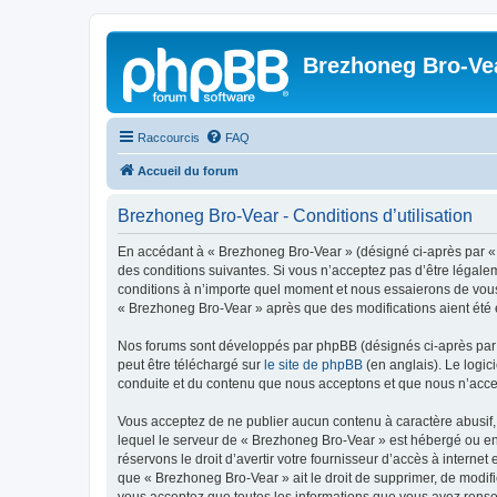
Brezhoneg Bro-Ve
Raccourcis
FAQ
Accueil du forum
Brezhoneg Bro-Vear - Conditions d’utilisation
En accédant à « Brezhoneg Bro-Vear » (désigné ci-après par « 
des conditions suivantes. Si vous n’acceptez pas d’être légale
conditions à n’importe quel moment et nous essaierons de vous 
« Brezhoneg Bro-Vear » après que des modifications aient été e
Nos forums sont développés par phpBB (désignés ci-après par «
peut être téléchargé sur
le site de phpBB
(en anglais). Le logic
conduite et du contenu que nous acceptons et que nous n’acce
Vous acceptez de ne publier aucun contenu à caractère abusif, 
lequel le serveur de « Brezhoneg Bro-Vear » est hébergé ou enc
réservons le droit d’avertir votre fournisseur d’accès à internet
que « Brezhoneg Bro-Vear » ait le droit de supprimer, de modifi