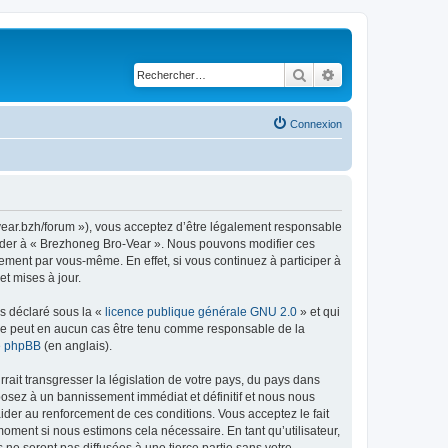
Rechercher
Recherche avancé
Connexion
vear.bzh/forum »), vous acceptez d’être légalement responsable
ccéder à « Brezhoneg Bro-Vear ». Nous pouvons modifier ces
ement par vous-même. En effet, si vous continuez à participer à
t mises à jour.
ns déclaré sous la «
licence publique générale GNU 2.0
» et qui
ed ne peut en aucun cas être tenu comme responsable de la
de phpBB
(en anglais).
ait transgresser la législation de votre pays, du pays dans
posez à un bannissement immédiat et définitif et nous nous
d’aider au renforcement de ces conditions. Vous acceptez le fait
moment si nous estimons cela nécessaire. En tant qu’utilisateur,