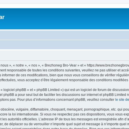
ar
nous », « notre », « nos », « Brezhoneg Bro-Vear » et « https://www.brezhonegbro
ment responsable de toutes les conditions suivantes, veuillez ne pas utiliser et a
informer de ces modifications, bien que nous vous conseillons de vérifier régulièr
ffectuées, vous acceptez d’être légalement responsable des conditions modifiées e
 logiciel phpBB » et « phpBB Limited ») qui est un logiciel de forum de discussio
iel phpBB a pour seul but de faciliter les discussions sur internet et phpBB Limit
ptons pas. Pour plus d’informations concernant phpBB, veuillez consulter
le site 
obscène, vulgaire, diffamatoire, choquant, menaçant, pornographique, etc. qui pourr
ore la loi internationale. Si vous ne respectez pas ces dispositions, vous vous ex
 et les autorités officielles. L’adresse IP de tous les messages est enregistrée afin 
er, de déplacer ou de verrouiller n’importe quel sujet et message à n’importe quel 