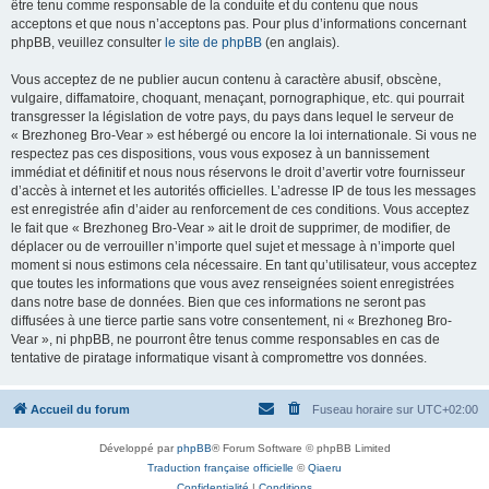
être tenu comme responsable de la conduite et du contenu que nous
acceptons et que nous n’acceptons pas. Pour plus d’informations concernant
phpBB, veuillez consulter
le site de phpBB
(en anglais).
Vous acceptez de ne publier aucun contenu à caractère abusif, obscène,
vulgaire, diffamatoire, choquant, menaçant, pornographique, etc. qui pourrait
transgresser la législation de votre pays, du pays dans lequel le serveur de
« Brezhoneg Bro-Vear » est hébergé ou encore la loi internationale. Si vous ne
respectez pas ces dispositions, vous vous exposez à un bannissement
immédiat et définitif et nous nous réservons le droit d’avertir votre fournisseur
d’accès à internet et les autorités officielles. L’adresse IP de tous les messages
est enregistrée afin d’aider au renforcement de ces conditions. Vous acceptez
le fait que « Brezhoneg Bro-Vear » ait le droit de supprimer, de modifier, de
déplacer ou de verrouiller n’importe quel sujet et message à n’importe quel
moment si nous estimons cela nécessaire. En tant qu’utilisateur, vous acceptez
que toutes les informations que vous avez renseignées soient enregistrées
dans notre base de données. Bien que ces informations ne seront pas
diffusées à une tierce partie sans votre consentement, ni « Brezhoneg Bro-
Vear », ni phpBB, ne pourront être tenus comme responsables en cas de
tentative de piratage informatique visant à compromettre vos données.
Accueil du forum
Fuseau horaire sur
UTC+02:00
Développé par
phpBB
® Forum Software © phpBB Limited
Traduction française officielle
©
Qiaeru
Confidentialité
|
Conditions