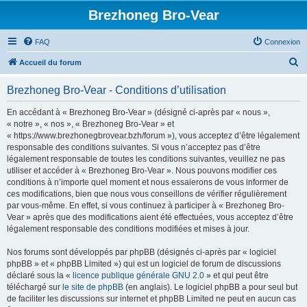
Brezhoneg Bro-Vear
FAQ
Connexion
R
Accueil du forum
e
Brezhoneg Bro-Vear - Conditions d’utilisation
c
h
En accédant à « Brezhoneg Bro-Vear » (désigné ci-après par « nous »,
« notre », « nos », « Brezhoneg Bro-Vear » et
e
« https://www.brezhonegbrovear.bzh/forum »), vous acceptez d’être légalement
r
responsable des conditions suivantes. Si vous n’acceptez pas d’être
légalement responsable de toutes les conditions suivantes, veuillez ne pas
c
utiliser et accéder à « Brezhoneg Bro-Vear ». Nous pouvons modifier ces
h
conditions à n’importe quel moment et nous essaierons de vous informer de
ces modifications, bien que nous vous conseillons de vérifier régulièrement
e
par vous-même. En effet, si vous continuez à participer à « Brezhoneg Bro-
r
Vear » après que des modifications aient été effectuées, vous acceptez d’être
légalement responsable des conditions modifiées et mises à jour.
Nos forums sont développés par phpBB (désignés ci-après par « logiciel
phpBB » et « phpBB Limited ») qui est un logiciel de forum de discussions
déclaré sous la «
licence publique générale GNU 2.0
» et qui peut être
téléchargé sur
le site de phpBB
(en anglais). Le logiciel phpBB a pour seul but
de faciliter les discussions sur internet et phpBB Limited ne peut en aucun cas