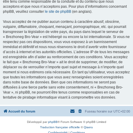
être tenu comme responsable de la conduite et du contenu que nous
acceptons et que nous n’acceptons pas. Pour plus d’informations concernant
phpBB, veuillez consulter
le site de phpBB
(en anglais).
Vous acceptez de ne publier aucun contenu à caractère abusif, obscène,
vulgaire, diffamatoire, choquant, menaçant, pornographique, etc. qui pourrait
transgresser la législation de votre pays, du pays dans lequel le serveur de
« Brezhoneg Bro-Vear » est hébergé ou encore la loi internationale. Si vous ne
respectez pas ces dispositions, vous vous exposez à un bannissement
immédiat et définitif et nous nous réservons le droit d’avertir votre fournisseur
d’accès à internet et les autorités officielles. L’adresse IP de tous les messages
est enregistrée afin d’aider au renforcement de ces conditions. Vous acceptez
le fait que « Brezhoneg Bro-Vear » ait le droit de supprimer, de modifier, de
déplacer ou de verrouiller n’importe quel sujet et message à n’importe quel
moment si nous estimons cela nécessaire. En tant qu’utilisateur, vous acceptez
que toutes les informations que vous avez renseignées soient enregistrées
dans notre base de données. Bien que ces informations ne seront pas
diffusées à une tierce partie sans votre consentement, ni « Brezhoneg Bro-
Vear », ni phpBB, ne pourront être tenus comme responsables en cas de
tentative de piratage informatique visant à compromettre vos données.
Accueil du forum
Fuseau horaire sur
UTC+02:00
Développé par
phpBB
® Forum Software © phpBB Limited
Traduction française officielle
©
Qiaeru
Confidentialité
|
Conditions