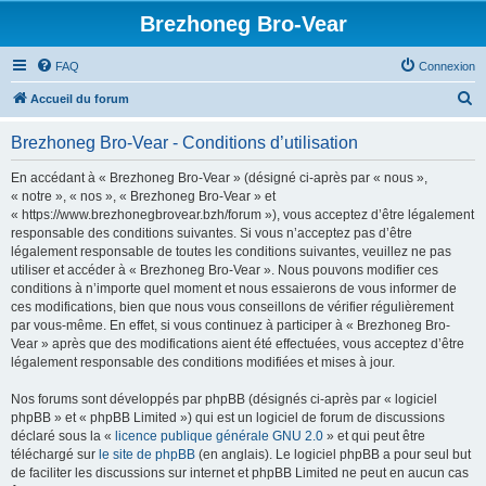
Brezhoneg Bro-Vear
FAQ
Connexion
R
Accueil du forum
e
Brezhoneg Bro-Vear - Conditions d’utilisation
c
h
En accédant à « Brezhoneg Bro-Vear » (désigné ci-après par « nous »,
« notre », « nos », « Brezhoneg Bro-Vear » et
e
« https://www.brezhonegbrovear.bzh/forum »), vous acceptez d’être légalement
r
responsable des conditions suivantes. Si vous n’acceptez pas d’être
légalement responsable de toutes les conditions suivantes, veuillez ne pas
c
utiliser et accéder à « Brezhoneg Bro-Vear ». Nous pouvons modifier ces
h
conditions à n’importe quel moment et nous essaierons de vous informer de
ces modifications, bien que nous vous conseillons de vérifier régulièrement
e
par vous-même. En effet, si vous continuez à participer à « Brezhoneg Bro-
r
Vear » après que des modifications aient été effectuées, vous acceptez d’être
légalement responsable des conditions modifiées et mises à jour.
Nos forums sont développés par phpBB (désignés ci-après par « logiciel
phpBB » et « phpBB Limited ») qui est un logiciel de forum de discussions
déclaré sous la «
licence publique générale GNU 2.0
» et qui peut être
téléchargé sur
le site de phpBB
(en anglais). Le logiciel phpBB a pour seul but
de faciliter les discussions sur internet et phpBB Limited ne peut en aucun cas