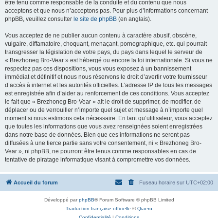
être tenu comme responsable de la conduite et du contenu que nous
acceptons et que nous n’acceptons pas. Pour plus d’informations concernant
phpBB, veuillez consulter
le site de phpBB
(en anglais).
Vous acceptez de ne publier aucun contenu à caractère abusif, obscène,
vulgaire, diffamatoire, choquant, menaçant, pornographique, etc. qui pourrait
transgresser la législation de votre pays, du pays dans lequel le serveur de
« Brezhoneg Bro-Vear » est hébergé ou encore la loi internationale. Si vous ne
respectez pas ces dispositions, vous vous exposez à un bannissement
immédiat et définitif et nous nous réservons le droit d’avertir votre fournisseur
d’accès à internet et les autorités officielles. L’adresse IP de tous les messages
est enregistrée afin d’aider au renforcement de ces conditions. Vous acceptez
le fait que « Brezhoneg Bro-Vear » ait le droit de supprimer, de modifier, de
déplacer ou de verrouiller n’importe quel sujet et message à n’importe quel
moment si nous estimons cela nécessaire. En tant qu’utilisateur, vous acceptez
que toutes les informations que vous avez renseignées soient enregistrées
dans notre base de données. Bien que ces informations ne seront pas
diffusées à une tierce partie sans votre consentement, ni « Brezhoneg Bro-
Vear », ni phpBB, ne pourront être tenus comme responsables en cas de
tentative de piratage informatique visant à compromettre vos données.
Accueil du forum
Fuseau horaire sur
UTC+02:00
Développé par
phpBB
® Forum Software © phpBB Limited
Traduction française officielle
©
Qiaeru
Confidentialité
|
Conditions