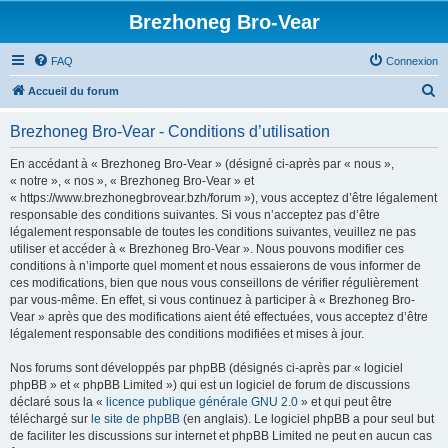
Brezhoneg Bro-Vear
FAQ
Connexion
R
Accueil du forum
e
Brezhoneg Bro-Vear - Conditions d’utilisation
c
h
En accédant à « Brezhoneg Bro-Vear » (désigné ci-après par « nous »,
« notre », « nos », « Brezhoneg Bro-Vear » et
e
« https://www.brezhonegbrovear.bzh/forum »), vous acceptez d’être légalement
r
responsable des conditions suivantes. Si vous n’acceptez pas d’être
légalement responsable de toutes les conditions suivantes, veuillez ne pas
c
utiliser et accéder à « Brezhoneg Bro-Vear ». Nous pouvons modifier ces
h
conditions à n’importe quel moment et nous essaierons de vous informer de
ces modifications, bien que nous vous conseillons de vérifier régulièrement
e
par vous-même. En effet, si vous continuez à participer à « Brezhoneg Bro-
r
Vear » après que des modifications aient été effectuées, vous acceptez d’être
légalement responsable des conditions modifiées et mises à jour.
Nos forums sont développés par phpBB (désignés ci-après par « logiciel
phpBB » et « phpBB Limited ») qui est un logiciel de forum de discussions
déclaré sous la «
licence publique générale GNU 2.0
» et qui peut être
téléchargé sur
le site de phpBB
(en anglais). Le logiciel phpBB a pour seul but
de faciliter les discussions sur internet et phpBB Limited ne peut en aucun cas