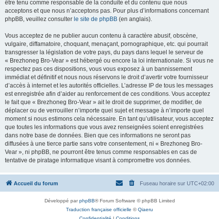
être tenu comme responsable de la conduite et du contenu que nous
acceptons et que nous n’acceptons pas. Pour plus d’informations concernant
phpBB, veuillez consulter
le site de phpBB
(en anglais).
Vous acceptez de ne publier aucun contenu à caractère abusif, obscène,
vulgaire, diffamatoire, choquant, menaçant, pornographique, etc. qui pourrait
transgresser la législation de votre pays, du pays dans lequel le serveur de
« Brezhoneg Bro-Vear » est hébergé ou encore la loi internationale. Si vous ne
respectez pas ces dispositions, vous vous exposez à un bannissement
immédiat et définitif et nous nous réservons le droit d’avertir votre fournisseur
d’accès à internet et les autorités officielles. L’adresse IP de tous les messages
est enregistrée afin d’aider au renforcement de ces conditions. Vous acceptez
le fait que « Brezhoneg Bro-Vear » ait le droit de supprimer, de modifier, de
déplacer ou de verrouiller n’importe quel sujet et message à n’importe quel
moment si nous estimons cela nécessaire. En tant qu’utilisateur, vous acceptez
que toutes les informations que vous avez renseignées soient enregistrées
dans notre base de données. Bien que ces informations ne seront pas
diffusées à une tierce partie sans votre consentement, ni « Brezhoneg Bro-
Vear », ni phpBB, ne pourront être tenus comme responsables en cas de
tentative de piratage informatique visant à compromettre vos données.
Accueil du forum
Fuseau horaire sur
UTC+02:00
Développé par
phpBB
® Forum Software © phpBB Limited
Traduction française officielle
©
Qiaeru
Confidentialité
|
Conditions