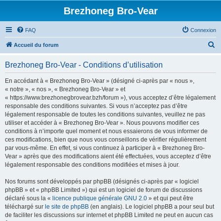
Brezhoneg Bro-Vear
FAQ
Connexion
R
Accueil du forum
e
Brezhoneg Bro-Vear - Conditions d’utilisation
c
h
En accédant à « Brezhoneg Bro-Vear » (désigné ci-après par « nous »,
« notre », « nos », « Brezhoneg Bro-Vear » et
e
« https://www.brezhonegbrovear.bzh/forum »), vous acceptez d’être légalement
r
responsable des conditions suivantes. Si vous n’acceptez pas d’être
légalement responsable de toutes les conditions suivantes, veuillez ne pas
c
utiliser et accéder à « Brezhoneg Bro-Vear ». Nous pouvons modifier ces
h
conditions à n’importe quel moment et nous essaierons de vous informer de
ces modifications, bien que nous vous conseillons de vérifier régulièrement
e
par vous-même. En effet, si vous continuez à participer à « Brezhoneg Bro-
r
Vear » après que des modifications aient été effectuées, vous acceptez d’être
légalement responsable des conditions modifiées et mises à jour.
Nos forums sont développés par phpBB (désignés ci-après par « logiciel
phpBB » et « phpBB Limited ») qui est un logiciel de forum de discussions
déclaré sous la «
licence publique générale GNU 2.0
» et qui peut être
téléchargé sur
le site de phpBB
(en anglais). Le logiciel phpBB a pour seul but
de faciliter les discussions sur internet et phpBB Limited ne peut en aucun cas