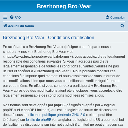
Brezhoneg Bro-Vear
FAQ
Connexion
R
Accueil du forum
e
Brezhoneg Bro-Vear - Conditions d’utilisation
c
h
En accédant à « Brezhoneg Bro-Vear » (désigné ci-après par « nous »,
« notre », « nos », « Brezhoneg Bro-Vear » et
e
« https://www.brezhonegbrovear.bzh/forum »), vous acceptez d’être légalement
r
responsable des conditions suivantes. Si vous n’acceptez pas d’être
légalement responsable de toutes les conditions suivantes, veuillez ne pas
c
utiliser et accéder à « Brezhoneg Bro-Vear ». Nous pouvons modifier ces
h
conditions à n’importe quel moment et nous essaierons de vous informer de
ces modifications, bien que nous vous conseillons de vérifier régulièrement
e
par vous-même. En effet, si vous continuez à participer à « Brezhoneg Bro-
r
Vear » après que des modifications aient été effectuées, vous acceptez d’être
légalement responsable des conditions modifiées et mises à jour.
Nos forums sont développés par phpBB (désignés ci-après par « logiciel
phpBB » et « phpBB Limited ») qui est un logiciel de forum de discussions
déclaré sous la «
licence publique générale GNU 2.0
» et qui peut être
téléchargé sur
le site de phpBB
(en anglais). Le logiciel phpBB a pour seul but
de faciliter les discussions sur internet et phpBB Limited ne peut en aucun cas