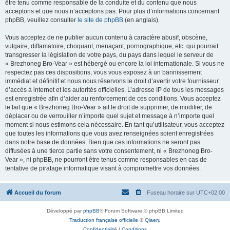
être tenu comme responsable de la conduite et du contenu que nous
acceptons et que nous n’acceptons pas. Pour plus d’informations concernant
phpBB, veuillez consulter
le site de phpBB
(en anglais).
Vous acceptez de ne publier aucun contenu à caractère abusif, obscène,
vulgaire, diffamatoire, choquant, menaçant, pornographique, etc. qui pourrait
transgresser la législation de votre pays, du pays dans lequel le serveur de
« Brezhoneg Bro-Vear » est hébergé ou encore la loi internationale. Si vous ne
respectez pas ces dispositions, vous vous exposez à un bannissement
immédiat et définitif et nous nous réservons le droit d’avertir votre fournisseur
d’accès à internet et les autorités officielles. L’adresse IP de tous les messages
est enregistrée afin d’aider au renforcement de ces conditions. Vous acceptez
le fait que « Brezhoneg Bro-Vear » ait le droit de supprimer, de modifier, de
déplacer ou de verrouiller n’importe quel sujet et message à n’importe quel
moment si nous estimons cela nécessaire. En tant qu’utilisateur, vous acceptez
que toutes les informations que vous avez renseignées soient enregistrées
dans notre base de données. Bien que ces informations ne seront pas
diffusées à une tierce partie sans votre consentement, ni « Brezhoneg Bro-
Vear », ni phpBB, ne pourront être tenus comme responsables en cas de
tentative de piratage informatique visant à compromettre vos données.
Accueil du forum
Fuseau horaire sur
UTC+02:00
Développé par
phpBB
® Forum Software © phpBB Limited
Traduction française officielle
©
Qiaeru
Confidentialité
|
Conditions