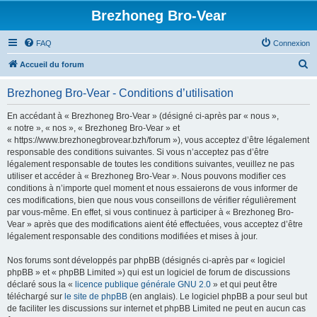
Brezhoneg Bro-Vear
FAQ
Connexion
R
Accueil du forum
e
Brezhoneg Bro-Vear - Conditions d’utilisation
c
h
En accédant à « Brezhoneg Bro-Vear » (désigné ci-après par « nous »,
« notre », « nos », « Brezhoneg Bro-Vear » et
e
« https://www.brezhonegbrovear.bzh/forum »), vous acceptez d’être légalement
r
responsable des conditions suivantes. Si vous n’acceptez pas d’être
légalement responsable de toutes les conditions suivantes, veuillez ne pas
c
utiliser et accéder à « Brezhoneg Bro-Vear ». Nous pouvons modifier ces
h
conditions à n’importe quel moment et nous essaierons de vous informer de
ces modifications, bien que nous vous conseillons de vérifier régulièrement
e
par vous-même. En effet, si vous continuez à participer à « Brezhoneg Bro-
r
Vear » après que des modifications aient été effectuées, vous acceptez d’être
légalement responsable des conditions modifiées et mises à jour.
Nos forums sont développés par phpBB (désignés ci-après par « logiciel
phpBB » et « phpBB Limited ») qui est un logiciel de forum de discussions
déclaré sous la «
licence publique générale GNU 2.0
» et qui peut être
téléchargé sur
le site de phpBB
(en anglais). Le logiciel phpBB a pour seul but
de faciliter les discussions sur internet et phpBB Limited ne peut en aucun cas