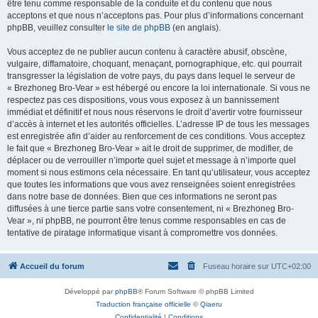
être tenu comme responsable de la conduite et du contenu que nous
acceptons et que nous n’acceptons pas. Pour plus d’informations concernant
phpBB, veuillez consulter
le site de phpBB
(en anglais).
Vous acceptez de ne publier aucun contenu à caractère abusif, obscène,
vulgaire, diffamatoire, choquant, menaçant, pornographique, etc. qui pourrait
transgresser la législation de votre pays, du pays dans lequel le serveur de
« Brezhoneg Bro-Vear » est hébergé ou encore la loi internationale. Si vous ne
respectez pas ces dispositions, vous vous exposez à un bannissement
immédiat et définitif et nous nous réservons le droit d’avertir votre fournisseur
d’accès à internet et les autorités officielles. L’adresse IP de tous les messages
est enregistrée afin d’aider au renforcement de ces conditions. Vous acceptez
le fait que « Brezhoneg Bro-Vear » ait le droit de supprimer, de modifier, de
déplacer ou de verrouiller n’importe quel sujet et message à n’importe quel
moment si nous estimons cela nécessaire. En tant qu’utilisateur, vous acceptez
que toutes les informations que vous avez renseignées soient enregistrées
dans notre base de données. Bien que ces informations ne seront pas
diffusées à une tierce partie sans votre consentement, ni « Brezhoneg Bro-
Vear », ni phpBB, ne pourront être tenus comme responsables en cas de
tentative de piratage informatique visant à compromettre vos données.
Accueil du forum
Fuseau horaire sur
UTC+02:00
Développé par
phpBB
® Forum Software © phpBB Limited
Traduction française officielle
©
Qiaeru
Confidentialité
|
Conditions