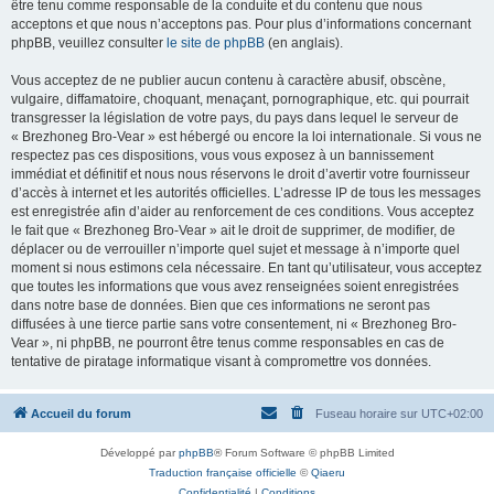
être tenu comme responsable de la conduite et du contenu que nous
acceptons et que nous n’acceptons pas. Pour plus d’informations concernant
phpBB, veuillez consulter
le site de phpBB
(en anglais).
Vous acceptez de ne publier aucun contenu à caractère abusif, obscène,
vulgaire, diffamatoire, choquant, menaçant, pornographique, etc. qui pourrait
transgresser la législation de votre pays, du pays dans lequel le serveur de
« Brezhoneg Bro-Vear » est hébergé ou encore la loi internationale. Si vous ne
respectez pas ces dispositions, vous vous exposez à un bannissement
immédiat et définitif et nous nous réservons le droit d’avertir votre fournisseur
d’accès à internet et les autorités officielles. L’adresse IP de tous les messages
est enregistrée afin d’aider au renforcement de ces conditions. Vous acceptez
le fait que « Brezhoneg Bro-Vear » ait le droit de supprimer, de modifier, de
déplacer ou de verrouiller n’importe quel sujet et message à n’importe quel
moment si nous estimons cela nécessaire. En tant qu’utilisateur, vous acceptez
que toutes les informations que vous avez renseignées soient enregistrées
dans notre base de données. Bien que ces informations ne seront pas
diffusées à une tierce partie sans votre consentement, ni « Brezhoneg Bro-
Vear », ni phpBB, ne pourront être tenus comme responsables en cas de
tentative de piratage informatique visant à compromettre vos données.
Accueil du forum
Fuseau horaire sur
UTC+02:00
Développé par
phpBB
® Forum Software © phpBB Limited
Traduction française officielle
©
Qiaeru
Confidentialité
|
Conditions