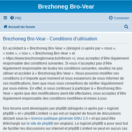
Brezhoneg Bro-Vear
FAQ
Connexion
R
Accueil du forum
e
Brezhoneg Bro-Vear - Conditions d’utilisation
c
h
En accédant à « Brezhoneg Bro-Vear » (désigné ci-après par « nous »,
« notre », « nos », « Brezhoneg Bro-Vear » et
e
« https://www.brezhonegbrovear.bzh/forum »), vous acceptez d’être légalement
r
responsable des conditions suivantes. Si vous n’acceptez pas d’être
légalement responsable de toutes les conditions suivantes, veuillez ne pas
c
utiliser et accéder à « Brezhoneg Bro-Vear ». Nous pouvons modifier ces
h
conditions à n’importe quel moment et nous essaierons de vous informer de
ces modifications, bien que nous vous conseillons de vérifier régulièrement
e
par vous-même. En effet, si vous continuez à participer à « Brezhoneg Bro-
r
Vear » après que des modifications aient été effectuées, vous acceptez d’être
légalement responsable des conditions modifiées et mises à jour.
Nos forums sont développés par phpBB (désignés ci-après par « logiciel
phpBB » et « phpBB Limited ») qui est un logiciel de forum de discussions
déclaré sous la «
licence publique générale GNU 2.0
» et qui peut être
téléchargé sur
le site de phpBB
(en anglais). Le logiciel phpBB a pour seul but
de faciliter les discussions sur internet et phpBB Limited ne peut en aucun cas