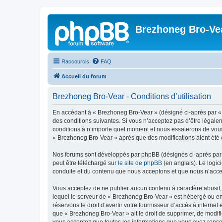
Brezhoneg Bro-Ve
Raccourcis
FAQ
Accueil du forum
Brezhoneg Bro-Vear - Conditions d’utilisation
En accédant à « Brezhoneg Bro-Vear » (désigné ci-après par « 
des conditions suivantes. Si vous n’acceptez pas d’être légale
conditions à n’importe quel moment et nous essaierons de vous 
« Brezhoneg Bro-Vear » après que des modifications aient été e
Nos forums sont développés par phpBB (désignés ci-après par «
peut être téléchargé sur
le site de phpBB
(en anglais). Le logic
conduite et du contenu que nous acceptons et que nous n’acce
Vous acceptez de ne publier aucun contenu à caractère abusif, 
lequel le serveur de « Brezhoneg Bro-Vear » est hébergé ou enc
réservons le droit d’avertir votre fournisseur d’accès à internet
que « Brezhoneg Bro-Vear » ait le droit de supprimer, de modifi