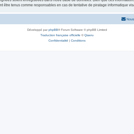
ignées soient enregistrées dans notre base de données. Bien que ces informations n
nt être tenus comme responsables en cas de tentative de piratage informatique vi
Nous
Développé par
phpBB
® Forum Software © phpBB Limited
Traduction française officielle
©
Qiaeru
Confidentialité
|
Conditions