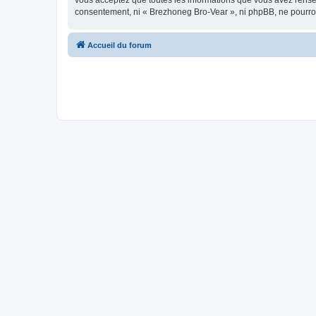
vous acceptez que toutes les informations que vous avez rense
consentement, ni « Brezhoneg Bro-Vear », ni phpBB, ne pourro
Accueil du forum