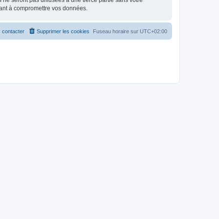
e seront pas diffusées à une tierce partie sans votre
sant à compromettre vos données.
 contacter
Supprimer les cookies
Fuseau horaire sur
UTC+02:00