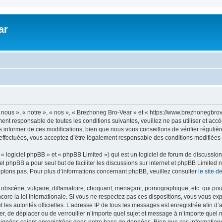
ar
nous », « notre », « nos », « Brezhoneg Bro-Vear » et « https://www.brezhonegbro
ment responsable de toutes les conditions suivantes, veuillez ne pas utiliser et a
informer de ces modifications, bien que nous vous conseillons de vérifier régulièr
ffectuées, vous acceptez d’être légalement responsable des conditions modifiées e
 logiciel phpBB » et « phpBB Limited ») qui est un logiciel de forum de discussio
iel phpBB a pour seul but de faciliter les discussions sur internet et phpBB Limit
ptons pas. Pour plus d’informations concernant phpBB, veuillez consulter
le site 
obscène, vulgaire, diffamatoire, choquant, menaçant, pornographique, etc. qui pourr
ore la loi internationale. Si vous ne respectez pas ces dispositions, vous vous ex
 et les autorités officielles. L’adresse IP de tous les messages est enregistrée afin 
er, de déplacer ou de verrouiller n’importe quel sujet et message à n’importe quel 