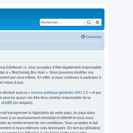
Rechercher
Recherche avancé
Connexion
vear.bzh/forum »), vous acceptez d’être légalement responsable
ccéder à « Brezhoneg Bro-Vear ». Nous pouvons modifier ces
ement par vous-même. En effet, si vous continuez à participer à
t mises à jour.
ns déclaré sous la «
licence publique générale GNU 2.0
» et qui
ed ne peut en aucun cas être tenu comme responsable de la
de phpBB
(en anglais).
ait transgresser la législation de votre pays, du pays dans
posez à un bannissement immédiat et définitif et nous nous
d’aider au renforcement de ces conditions. Vous acceptez le fait
moment si nous estimons cela nécessaire. En tant qu’utilisateur,