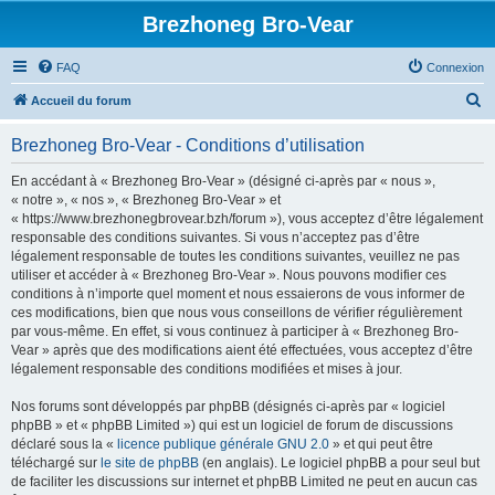
Brezhoneg Bro-Vear
FAQ
Connexion
R
Accueil du forum
e
Brezhoneg Bro-Vear - Conditions d’utilisation
c
h
En accédant à « Brezhoneg Bro-Vear » (désigné ci-après par « nous »,
« notre », « nos », « Brezhoneg Bro-Vear » et
e
« https://www.brezhonegbrovear.bzh/forum »), vous acceptez d’être légalement
r
responsable des conditions suivantes. Si vous n’acceptez pas d’être
légalement responsable de toutes les conditions suivantes, veuillez ne pas
c
utiliser et accéder à « Brezhoneg Bro-Vear ». Nous pouvons modifier ces
h
conditions à n’importe quel moment et nous essaierons de vous informer de
ces modifications, bien que nous vous conseillons de vérifier régulièrement
e
par vous-même. En effet, si vous continuez à participer à « Brezhoneg Bro-
r
Vear » après que des modifications aient été effectuées, vous acceptez d’être
légalement responsable des conditions modifiées et mises à jour.
Nos forums sont développés par phpBB (désignés ci-après par « logiciel
phpBB » et « phpBB Limited ») qui est un logiciel de forum de discussions
déclaré sous la «
licence publique générale GNU 2.0
» et qui peut être
téléchargé sur
le site de phpBB
(en anglais). Le logiciel phpBB a pour seul but
de faciliter les discussions sur internet et phpBB Limited ne peut en aucun cas