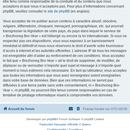
être tenu comme responsable de la conduite et du contenu que nous
acceptons et que nous n’acceptons pas. Pour plus d’informations concernant
phpBB, veuillez consulter
le site de phpBB
(en anglais).
Vous acceptez de ne publier aucun contenu à caractère abusif, obscène,
vulgaire, diffamatoire, choquant, menaçant, pornographique, etc. qui pourrait
transgresser la législation de votre pays, du pays dans lequel le serveur de
« Brezhoneg Bro-Vear » est hébergé ou encore la loi internationale. Si vous ne
respectez pas ces dispositions, vous vous exposez à un bannissement
immédiat et définitif et nous nous réservons le droit d’avertir votre fournisseur
d’accès à internet et les autorités officielles. L’adresse IP de tous les messages
est enregistrée afin d’aider au renforcement de ces conditions. Vous acceptez
le fait que « Brezhoneg Bro-Vear » ait le droit de supprimer, de modifier, de
déplacer ou de verrouiller n’importe quel sujet et message à n’importe quel
moment si nous estimons cela nécessaire. En tant qu’utilisateur, vous acceptez
que toutes les informations que vous avez renseignées soient enregistrées
dans notre base de données. Bien que ces informations ne seront pas
diffusées à une tierce partie sans votre consentement, ni « Brezhoneg Bro-
Vear », ni phpBB, ne pourront être tenus comme responsables en cas de
tentative de piratage informatique visant à compromettre vos données.
Accueil du forum
Fuseau horaire sur
UTC+02:00
Développé par
phpBB
® Forum Software © phpBB Limited
Traduction française officielle
©
Qiaeru
Confidentialité
|
Conditions