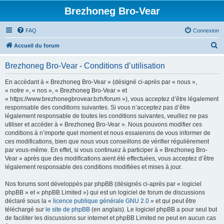
Brezhoneg Bro-Vear
FAQ
Connexion
R
Accueil du forum
e
Brezhoneg Bro-Vear - Conditions d’utilisation
c
h
En accédant à « Brezhoneg Bro-Vear » (désigné ci-après par « nous »,
« notre », « nos », « Brezhoneg Bro-Vear » et
e
« https://www.brezhonegbrovear.bzh/forum »), vous acceptez d’être légalement
r
responsable des conditions suivantes. Si vous n’acceptez pas d’être
légalement responsable de toutes les conditions suivantes, veuillez ne pas
c
utiliser et accéder à « Brezhoneg Bro-Vear ». Nous pouvons modifier ces
h
conditions à n’importe quel moment et nous essaierons de vous informer de
ces modifications, bien que nous vous conseillons de vérifier régulièrement
e
par vous-même. En effet, si vous continuez à participer à « Brezhoneg Bro-
r
Vear » après que des modifications aient été effectuées, vous acceptez d’être
légalement responsable des conditions modifiées et mises à jour.
Nos forums sont développés par phpBB (désignés ci-après par « logiciel
phpBB » et « phpBB Limited ») qui est un logiciel de forum de discussions
déclaré sous la «
licence publique générale GNU 2.0
» et qui peut être
téléchargé sur
le site de phpBB
(en anglais). Le logiciel phpBB a pour seul but
de faciliter les discussions sur internet et phpBB Limited ne peut en aucun cas