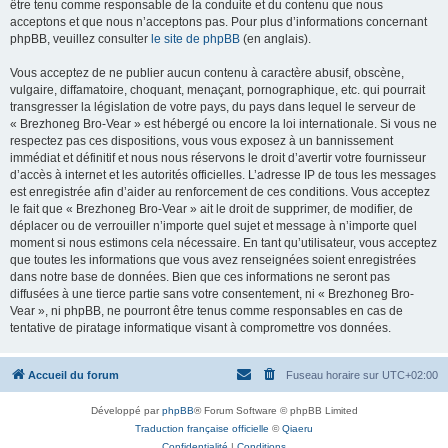
être tenu comme responsable de la conduite et du contenu que nous
acceptons et que nous n’acceptons pas. Pour plus d’informations concernant
phpBB, veuillez consulter
le site de phpBB
(en anglais).
Vous acceptez de ne publier aucun contenu à caractère abusif, obscène,
vulgaire, diffamatoire, choquant, menaçant, pornographique, etc. qui pourrait
transgresser la législation de votre pays, du pays dans lequel le serveur de
« Brezhoneg Bro-Vear » est hébergé ou encore la loi internationale. Si vous ne
respectez pas ces dispositions, vous vous exposez à un bannissement
immédiat et définitif et nous nous réservons le droit d’avertir votre fournisseur
d’accès à internet et les autorités officielles. L’adresse IP de tous les messages
est enregistrée afin d’aider au renforcement de ces conditions. Vous acceptez
le fait que « Brezhoneg Bro-Vear » ait le droit de supprimer, de modifier, de
déplacer ou de verrouiller n’importe quel sujet et message à n’importe quel
moment si nous estimons cela nécessaire. En tant qu’utilisateur, vous acceptez
que toutes les informations que vous avez renseignées soient enregistrées
dans notre base de données. Bien que ces informations ne seront pas
diffusées à une tierce partie sans votre consentement, ni « Brezhoneg Bro-
Vear », ni phpBB, ne pourront être tenus comme responsables en cas de
tentative de piratage informatique visant à compromettre vos données.
Accueil du forum
Fuseau horaire sur
UTC+02:00
Développé par
phpBB
® Forum Software © phpBB Limited
Traduction française officielle
©
Qiaeru
Confidentialité
|
Conditions