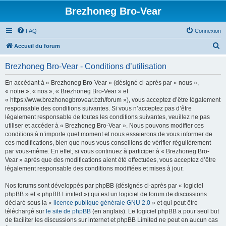
Brezhoneg Bro-Vear
FAQ
Connexion
R
Accueil du forum
e
Brezhoneg Bro-Vear - Conditions d’utilisation
c
h
En accédant à « Brezhoneg Bro-Vear » (désigné ci-après par « nous »,
« notre », « nos », « Brezhoneg Bro-Vear » et
e
« https://www.brezhonegbrovear.bzh/forum »), vous acceptez d’être légalement
r
responsable des conditions suivantes. Si vous n’acceptez pas d’être
légalement responsable de toutes les conditions suivantes, veuillez ne pas
c
utiliser et accéder à « Brezhoneg Bro-Vear ». Nous pouvons modifier ces
h
conditions à n’importe quel moment et nous essaierons de vous informer de
ces modifications, bien que nous vous conseillons de vérifier régulièrement
e
par vous-même. En effet, si vous continuez à participer à « Brezhoneg Bro-
r
Vear » après que des modifications aient été effectuées, vous acceptez d’être
légalement responsable des conditions modifiées et mises à jour.
Nos forums sont développés par phpBB (désignés ci-après par « logiciel
phpBB » et « phpBB Limited ») qui est un logiciel de forum de discussions
déclaré sous la «
licence publique générale GNU 2.0
» et qui peut être
téléchargé sur
le site de phpBB
(en anglais). Le logiciel phpBB a pour seul but
de faciliter les discussions sur internet et phpBB Limited ne peut en aucun cas