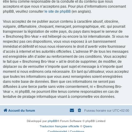
être tenu comme responsable de la conduite et du contenu que nous
acceptons et que nous n’acceptons pas. Pour plus d’informations concernant
phpBB, veuillez consulter
le site de phpBB
(en anglais).
Vous acceptez de ne publier aucun contenu à caractère abusif, obscène,
vulgaire, diffamatoire, choquant, menaçant, pornographique, etc. qui pourrait
transgresser la législation de votre pays, du pays dans lequel le serveur de
« Brezhoneg Bro-Vear » est hébergé ou encore la loi internationale. Si vous ne
respectez pas ces dispositions, vous vous exposez à un bannissement
immédiat et définitif et nous nous réservons le droit d’avertir votre fournisseur
d’accès à internet et les autorités officielles. L’adresse IP de tous les messages
est enregistrée afin d’aider au renforcement de ces conditions. Vous acceptez
le fait que « Brezhoneg Bro-Vear » ait le droit de supprimer, de modifier, de
déplacer ou de verrouiller n’importe quel sujet et message à n’importe quel
moment si nous estimons cela nécessaire. En tant qu’utilisateur, vous acceptez
que toutes les informations que vous avez renseignées soient enregistrées
dans notre base de données. Bien que ces informations ne seront pas
diffusées à une tierce partie sans votre consentement, ni « Brezhoneg Bro-
Vear », ni phpBB, ne pourront être tenus comme responsables en cas de
tentative de piratage informatique visant à compromettre vos données.
Accueil du forum
Fuseau horaire sur
UTC+02:00
Développé par
phpBB
® Forum Software © phpBB Limited
Traduction française officielle
©
Qiaeru
Confidentialité
|
Conditions