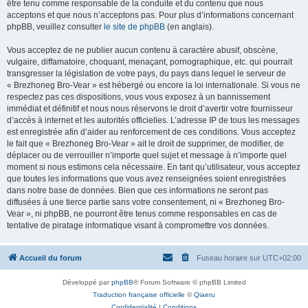
être tenu comme responsable de la conduite et du contenu que nous
acceptons et que nous n’acceptons pas. Pour plus d’informations concernant
phpBB, veuillez consulter
le site de phpBB
(en anglais).
Vous acceptez de ne publier aucun contenu à caractère abusif, obscène,
vulgaire, diffamatoire, choquant, menaçant, pornographique, etc. qui pourrait
transgresser la législation de votre pays, du pays dans lequel le serveur de
« Brezhoneg Bro-Vear » est hébergé ou encore la loi internationale. Si vous ne
respectez pas ces dispositions, vous vous exposez à un bannissement
immédiat et définitif et nous nous réservons le droit d’avertir votre fournisseur
d’accès à internet et les autorités officielles. L’adresse IP de tous les messages
est enregistrée afin d’aider au renforcement de ces conditions. Vous acceptez
le fait que « Brezhoneg Bro-Vear » ait le droit de supprimer, de modifier, de
déplacer ou de verrouiller n’importe quel sujet et message à n’importe quel
moment si nous estimons cela nécessaire. En tant qu’utilisateur, vous acceptez
que toutes les informations que vous avez renseignées soient enregistrées
dans notre base de données. Bien que ces informations ne seront pas
diffusées à une tierce partie sans votre consentement, ni « Brezhoneg Bro-
Vear », ni phpBB, ne pourront être tenus comme responsables en cas de
tentative de piratage informatique visant à compromettre vos données.
Accueil du forum
Fuseau horaire sur
UTC+02:00
Développé par
phpBB
® Forum Software © phpBB Limited
Traduction française officielle
©
Qiaeru
Confidentialité
|
Conditions