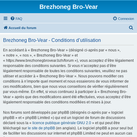
Brezhoneg Bro-Vear
FAQ
Connexion
R
Accueil du forum
e
Brezhoneg Bro-Vear - Conditions d’utilisation
c
h
En accédant à « Brezhoneg Bro-Vear » (désigné ci-après par « nous »,
« notre », « nos », « Brezhoneg Bro-Vear » et
e
« https://www.brezhonegbrovear.bzh/forum »), vous acceptez d’être légalement
r
responsable des conditions suivantes. Si vous n’acceptez pas d’être
légalement responsable de toutes les conditions suivantes, veuillez ne pas
c
utiliser et accéder à « Brezhoneg Bro-Vear ». Nous pouvons modifier ces
h
conditions à n’importe quel moment et nous essaierons de vous informer de
ces modifications, bien que nous vous conseillons de vérifier régulièrement
e
par vous-même. En effet, si vous continuez à participer à « Brezhoneg Bro-
r
Vear » après que des modifications aient été effectuées, vous acceptez d’être
légalement responsable des conditions modifiées et mises à jour.
Nos forums sont développés par phpBB (désignés ci-après par « logiciel
phpBB » et « phpBB Limited ») qui est un logiciel de forum de discussions
déclaré sous la «
licence publique générale GNU 2.0
» et qui peut être
téléchargé sur
le site de phpBB
(en anglais). Le logiciel phpBB a pour seul but
de faciliter les discussions sur internet et phpBB Limited ne peut en aucun cas