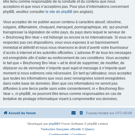
être tenu comme responsable de la conduite et du contenu que nous
acceptons et que nous n’acceptons pas. Pour plus d’informations concernant
phpBB, veuillez consulter
le site de phpBB
(en anglais).
Vous acceptez de ne publier aucun contenu à caractère abusif, obscène,
vulgaire, diffamatoire, choquant, menaçant, pornographique, etc. qui pourrait
transgresser la législation de votre pays, du pays dans lequel le serveur de
« Brezhoneg Bro-Vear » est hébergé ou encore la loi internationale. Si vous ne
respectez pas ces dispositions, vous vous exposez à un bannissement
immédiat et définitif et nous nous réservons le droit d’avertir votre fournisseur
d’accès à internet et les autorités officielles. L’adresse IP de tous les messages
est enregistrée afin d’aider au renforcement de ces conditions. Vous acceptez
le fait que « Brezhoneg Bro-Vear » ait le droit de supprimer, de modifier, de
déplacer ou de verrouiller n’importe quel sujet et message à n’importe quel
moment si nous estimons cela nécessaire. En tant qu’utilisateur, vous acceptez
que toutes les informations que vous avez renseignées soient enregistrées
dans notre base de données. Bien que ces informations ne seront pas
diffusées à une tierce partie sans votre consentement, ni « Brezhoneg Bro-
Vear », ni phpBB, ne pourront être tenus comme responsables en cas de
tentative de piratage informatique visant à compromettre vos données.
Accueil du forum
Fuseau horaire sur
UTC+02:00
Développé par
phpBB
® Forum Software © phpBB Limited
Traduction française officielle
©
Qiaeru
Confidentialité
|
Conditions