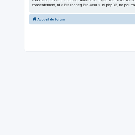
vous acceptez que toutes les informations que vous avez rense
consentement, ni « Brezhoneg Bro-Vear », ni phpBB, ne pourro
Accueil du forum