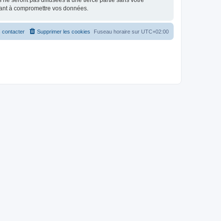
e seront pas diffusées à une tierce partie sans votre
sant à compromettre vos données.
 contacter
Supprimer les cookies
Fuseau horaire sur
UTC+02:00