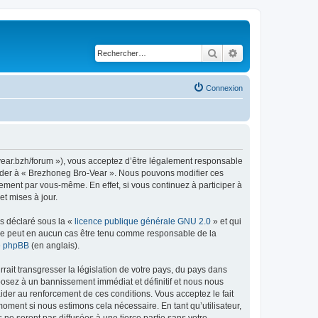
Rechercher
Recherche avancé
Connexion
vear.bzh/forum »), vous acceptez d’être légalement responsable
ccéder à « Brezhoneg Bro-Vear ». Nous pouvons modifier ces
ement par vous-même. En effet, si vous continuez à participer à
t mises à jour.
ns déclaré sous la «
licence publique générale GNU 2.0
» et qui
ed ne peut en aucun cas être tenu comme responsable de la
de phpBB
(en anglais).
ait transgresser la législation de votre pays, du pays dans
posez à un bannissement immédiat et définitif et nous nous
d’aider au renforcement de ces conditions. Vous acceptez le fait
moment si nous estimons cela nécessaire. En tant qu’utilisateur,