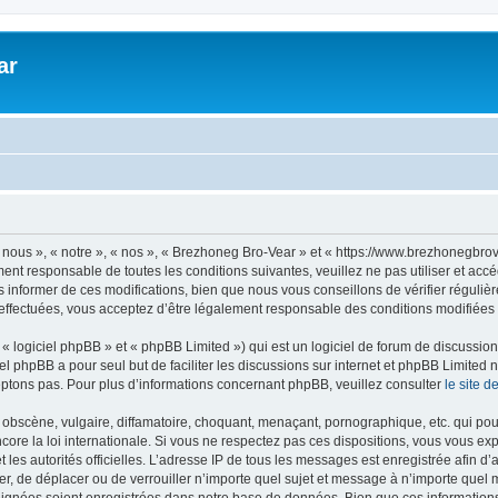
ar
nous », « notre », « nos », « Brezhoneg Bro-Vear » et « https://www.brezhonegbro
ment responsable de toutes les conditions suivantes, veuillez ne pas utiliser et a
informer de ces modifications, bien que nous vous conseillons de vérifier régulièr
ffectuées, vous acceptez d’être légalement responsable des conditions modifiées e
 logiciel phpBB » et « phpBB Limited ») qui est un logiciel de forum de discussio
iel phpBB a pour seul but de faciliter les discussions sur internet et phpBB Limit
ptons pas. Pour plus d’informations concernant phpBB, veuillez consulter
le site 
obscène, vulgaire, diffamatoire, choquant, menaçant, pornographique, etc. qui pourr
ore la loi internationale. Si vous ne respectez pas ces dispositions, vous vous ex
 et les autorités officielles. L’adresse IP de tous les messages est enregistrée afin 
er, de déplacer ou de verrouiller n’importe quel sujet et message à n’importe quel 