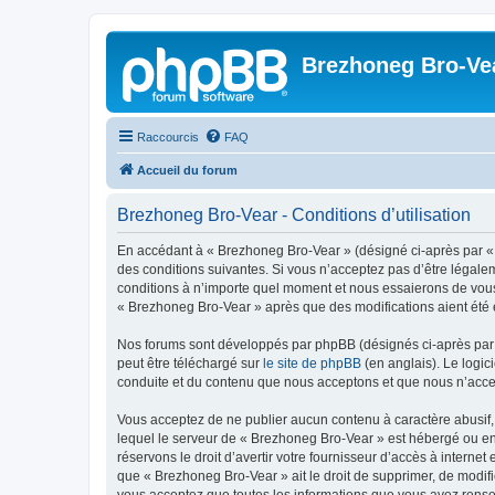
Brezhoneg Bro-Ve
Raccourcis
FAQ
Accueil du forum
Brezhoneg Bro-Vear - Conditions d’utilisation
En accédant à « Brezhoneg Bro-Vear » (désigné ci-après par « 
des conditions suivantes. Si vous n’acceptez pas d’être légale
conditions à n’importe quel moment et nous essaierons de vous 
« Brezhoneg Bro-Vear » après que des modifications aient été e
Nos forums sont développés par phpBB (désignés ci-après par «
peut être téléchargé sur
le site de phpBB
(en anglais). Le logic
conduite et du contenu que nous acceptons et que nous n’acce
Vous acceptez de ne publier aucun contenu à caractère abusif, 
lequel le serveur de « Brezhoneg Bro-Vear » est hébergé ou enc
réservons le droit d’avertir votre fournisseur d’accès à internet
que « Brezhoneg Bro-Vear » ait le droit de supprimer, de modifi