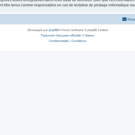
ignées soient enregistrées dans notre base de données. Bien que ces informations n
nt être tenus comme responsables en cas de tentative de piratage informatique vi
Nous
Développé par
phpBB
® Forum Software © phpBB Limited
Traduction française officielle
©
Qiaeru
Confidentialité
|
Conditions