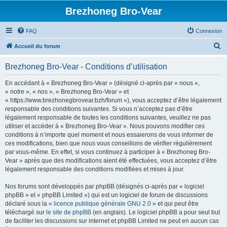
Brezhoneg Bro-Vear
FAQ
Connexion
R
Accueil du forum
e
Brezhoneg Bro-Vear - Conditions d’utilisation
c
h
En accédant à « Brezhoneg Bro-Vear » (désigné ci-après par « nous »,
« notre », « nos », « Brezhoneg Bro-Vear » et
e
« https://www.brezhonegbrovear.bzh/forum »), vous acceptez d’être légalement
r
responsable des conditions suivantes. Si vous n’acceptez pas d’être
légalement responsable de toutes les conditions suivantes, veuillez ne pas
c
utiliser et accéder à « Brezhoneg Bro-Vear ». Nous pouvons modifier ces
h
conditions à n’importe quel moment et nous essaierons de vous informer de
ces modifications, bien que nous vous conseillons de vérifier régulièrement
e
par vous-même. En effet, si vous continuez à participer à « Brezhoneg Bro-
r
Vear » après que des modifications aient été effectuées, vous acceptez d’être
légalement responsable des conditions modifiées et mises à jour.
Nos forums sont développés par phpBB (désignés ci-après par « logiciel
phpBB » et « phpBB Limited ») qui est un logiciel de forum de discussions
déclaré sous la «
licence publique générale GNU 2.0
» et qui peut être
téléchargé sur
le site de phpBB
(en anglais). Le logiciel phpBB a pour seul but
de faciliter les discussions sur internet et phpBB Limited ne peut en aucun cas