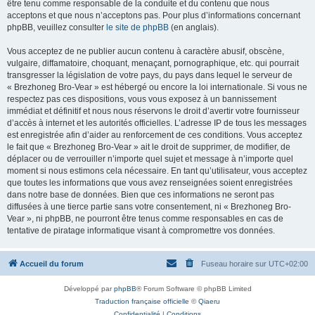
être tenu comme responsable de la conduite et du contenu que nous
acceptons et que nous n’acceptons pas. Pour plus d’informations concernant
phpBB, veuillez consulter
le site de phpBB
(en anglais).
Vous acceptez de ne publier aucun contenu à caractère abusif, obscène,
vulgaire, diffamatoire, choquant, menaçant, pornographique, etc. qui pourrait
transgresser la législation de votre pays, du pays dans lequel le serveur de
« Brezhoneg Bro-Vear » est hébergé ou encore la loi internationale. Si vous ne
respectez pas ces dispositions, vous vous exposez à un bannissement
immédiat et définitif et nous nous réservons le droit d’avertir votre fournisseur
d’accès à internet et les autorités officielles. L’adresse IP de tous les messages
est enregistrée afin d’aider au renforcement de ces conditions. Vous acceptez
le fait que « Brezhoneg Bro-Vear » ait le droit de supprimer, de modifier, de
déplacer ou de verrouiller n’importe quel sujet et message à n’importe quel
moment si nous estimons cela nécessaire. En tant qu’utilisateur, vous acceptez
que toutes les informations que vous avez renseignées soient enregistrées
dans notre base de données. Bien que ces informations ne seront pas
diffusées à une tierce partie sans votre consentement, ni « Brezhoneg Bro-
Vear », ni phpBB, ne pourront être tenus comme responsables en cas de
tentative de piratage informatique visant à compromettre vos données.
Accueil du forum
Fuseau horaire sur
UTC+02:00
Développé par
phpBB
® Forum Software © phpBB Limited
Traduction française officielle
©
Qiaeru
Confidentialité
|
Conditions