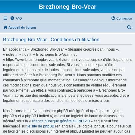
Brezhoneg Bro-Vear
FAQ
Connexion
R
Accueil du forum
e
Brezhoneg Bro-Vear - Conditions d’utilisation
c
h
En accédant à « Brezhoneg Bro-Vear » (désigné ci-après par « nous »,
« notre », « nos », « Brezhoneg Bro-Vear » et
e
« https://www.brezhonegbrovear.bzh/forum »), vous acceptez d’être légalement
r
responsable des conditions suivantes. Si vous n’acceptez pas d’être
légalement responsable de toutes les conditions suivantes, veuillez ne pas
c
utiliser et accéder à « Brezhoneg Bro-Vear ». Nous pouvons modifier ces
h
conditions à n’importe quel moment et nous essaierons de vous informer de
ces modifications, bien que nous vous conseillons de vérifier régulièrement
e
par vous-même. En effet, si vous continuez à participer à « Brezhoneg Bro-
r
Vear » après que des modifications aient été effectuées, vous acceptez d’être
légalement responsable des conditions modifiées et mises à jour.
Nos forums sont développés par phpBB (désignés ci-après par « logiciel
phpBB » et « phpBB Limited ») qui est un logiciel de forum de discussions
déclaré sous la «
licence publique générale GNU 2.0
» et qui peut être
téléchargé sur
le site de phpBB
(en anglais). Le logiciel phpBB a pour seul but
de faciliter les discussions sur internet et phpBB Limited ne peut en aucun cas