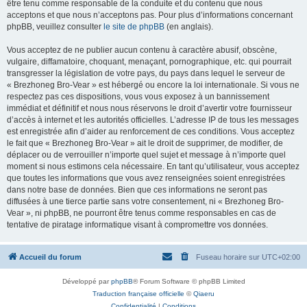
être tenu comme responsable de la conduite et du contenu que nous
acceptons et que nous n’acceptons pas. Pour plus d’informations concernant
phpBB, veuillez consulter
le site de phpBB
(en anglais).
Vous acceptez de ne publier aucun contenu à caractère abusif, obscène,
vulgaire, diffamatoire, choquant, menaçant, pornographique, etc. qui pourrait
transgresser la législation de votre pays, du pays dans lequel le serveur de
« Brezhoneg Bro-Vear » est hébergé ou encore la loi internationale. Si vous ne
respectez pas ces dispositions, vous vous exposez à un bannissement
immédiat et définitif et nous nous réservons le droit d’avertir votre fournisseur
d’accès à internet et les autorités officielles. L’adresse IP de tous les messages
est enregistrée afin d’aider au renforcement de ces conditions. Vous acceptez
le fait que « Brezhoneg Bro-Vear » ait le droit de supprimer, de modifier, de
déplacer ou de verrouiller n’importe quel sujet et message à n’importe quel
moment si nous estimons cela nécessaire. En tant qu’utilisateur, vous acceptez
que toutes les informations que vous avez renseignées soient enregistrées
dans notre base de données. Bien que ces informations ne seront pas
diffusées à une tierce partie sans votre consentement, ni « Brezhoneg Bro-
Vear », ni phpBB, ne pourront être tenus comme responsables en cas de
tentative de piratage informatique visant à compromettre vos données.
Accueil du forum
Fuseau horaire sur
UTC+02:00
Développé par
phpBB
® Forum Software © phpBB Limited
Traduction française officielle
©
Qiaeru
Confidentialité
|
Conditions