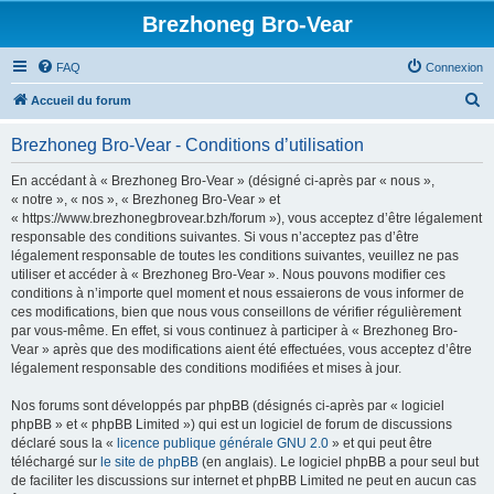
Brezhoneg Bro-Vear
FAQ
Connexion
R
Accueil du forum
e
Brezhoneg Bro-Vear - Conditions d’utilisation
c
h
En accédant à « Brezhoneg Bro-Vear » (désigné ci-après par « nous »,
« notre », « nos », « Brezhoneg Bro-Vear » et
e
« https://www.brezhonegbrovear.bzh/forum »), vous acceptez d’être légalement
r
responsable des conditions suivantes. Si vous n’acceptez pas d’être
légalement responsable de toutes les conditions suivantes, veuillez ne pas
c
utiliser et accéder à « Brezhoneg Bro-Vear ». Nous pouvons modifier ces
h
conditions à n’importe quel moment et nous essaierons de vous informer de
ces modifications, bien que nous vous conseillons de vérifier régulièrement
e
par vous-même. En effet, si vous continuez à participer à « Brezhoneg Bro-
r
Vear » après que des modifications aient été effectuées, vous acceptez d’être
légalement responsable des conditions modifiées et mises à jour.
Nos forums sont développés par phpBB (désignés ci-après par « logiciel
phpBB » et « phpBB Limited ») qui est un logiciel de forum de discussions
déclaré sous la «
licence publique générale GNU 2.0
» et qui peut être
téléchargé sur
le site de phpBB
(en anglais). Le logiciel phpBB a pour seul but
de faciliter les discussions sur internet et phpBB Limited ne peut en aucun cas