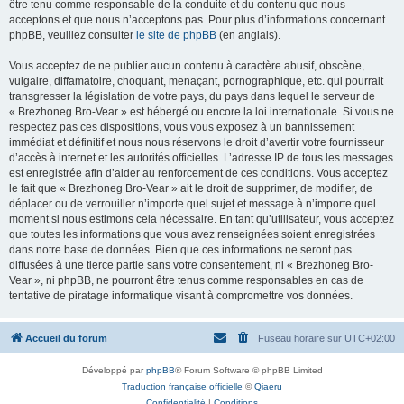
être tenu comme responsable de la conduite et du contenu que nous
acceptons et que nous n’acceptons pas. Pour plus d’informations concernant
phpBB, veuillez consulter
le site de phpBB
(en anglais).
Vous acceptez de ne publier aucun contenu à caractère abusif, obscène,
vulgaire, diffamatoire, choquant, menaçant, pornographique, etc. qui pourrait
transgresser la législation de votre pays, du pays dans lequel le serveur de
« Brezhoneg Bro-Vear » est hébergé ou encore la loi internationale. Si vous ne
respectez pas ces dispositions, vous vous exposez à un bannissement
immédiat et définitif et nous nous réservons le droit d’avertir votre fournisseur
d’accès à internet et les autorités officielles. L’adresse IP de tous les messages
est enregistrée afin d’aider au renforcement de ces conditions. Vous acceptez
le fait que « Brezhoneg Bro-Vear » ait le droit de supprimer, de modifier, de
déplacer ou de verrouiller n’importe quel sujet et message à n’importe quel
moment si nous estimons cela nécessaire. En tant qu’utilisateur, vous acceptez
que toutes les informations que vous avez renseignées soient enregistrées
dans notre base de données. Bien que ces informations ne seront pas
diffusées à une tierce partie sans votre consentement, ni « Brezhoneg Bro-
Vear », ni phpBB, ne pourront être tenus comme responsables en cas de
tentative de piratage informatique visant à compromettre vos données.
Accueil du forum
Fuseau horaire sur
UTC+02:00
Développé par
phpBB
® Forum Software © phpBB Limited
Traduction française officielle
©
Qiaeru
Confidentialité
|
Conditions