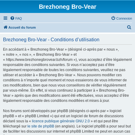
Brezhoneg Bro-Vear
FAQ
Connexion
R
Accueil du forum
e
Brezhoneg Bro-Vear - Conditions d’utilisation
c
h
En accédant à « Brezhoneg Bro-Vear » (désigné ci-après par « nous »,
« notre », « nos », « Brezhoneg Bro-Vear » et
e
« https://www.brezhonegbrovear.bzh/forum »), vous acceptez d’être légalement
r
responsable des conditions suivantes. Si vous n’acceptez pas d’être
légalement responsable de toutes les conditions suivantes, veuillez ne pas
c
utiliser et accéder à « Brezhoneg Bro-Vear ». Nous pouvons modifier ces
h
conditions à n’importe quel moment et nous essaierons de vous informer de
ces modifications, bien que nous vous conseillons de vérifier régulièrement
e
par vous-même. En effet, si vous continuez à participer à « Brezhoneg Bro-
r
Vear » après que des modifications aient été effectuées, vous acceptez d’être
légalement responsable des conditions modifiées et mises à jour.
Nos forums sont développés par phpBB (désignés ci-après par « logiciel
phpBB » et « phpBB Limited ») qui est un logiciel de forum de discussions
déclaré sous la «
licence publique générale GNU 2.0
» et qui peut être
téléchargé sur
le site de phpBB
(en anglais). Le logiciel phpBB a pour seul but
de faciliter les discussions sur internet et phpBB Limited ne peut en aucun cas