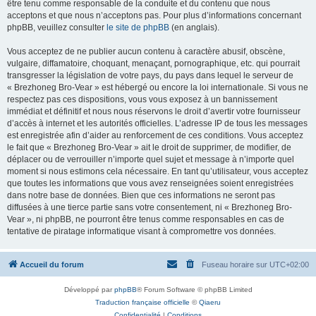
être tenu comme responsable de la conduite et du contenu que nous
acceptons et que nous n’acceptons pas. Pour plus d’informations concernant
phpBB, veuillez consulter
le site de phpBB
(en anglais).
Vous acceptez de ne publier aucun contenu à caractère abusif, obscène,
vulgaire, diffamatoire, choquant, menaçant, pornographique, etc. qui pourrait
transgresser la législation de votre pays, du pays dans lequel le serveur de
« Brezhoneg Bro-Vear » est hébergé ou encore la loi internationale. Si vous ne
respectez pas ces dispositions, vous vous exposez à un bannissement
immédiat et définitif et nous nous réservons le droit d’avertir votre fournisseur
d’accès à internet et les autorités officielles. L’adresse IP de tous les messages
est enregistrée afin d’aider au renforcement de ces conditions. Vous acceptez
le fait que « Brezhoneg Bro-Vear » ait le droit de supprimer, de modifier, de
déplacer ou de verrouiller n’importe quel sujet et message à n’importe quel
moment si nous estimons cela nécessaire. En tant qu’utilisateur, vous acceptez
que toutes les informations que vous avez renseignées soient enregistrées
dans notre base de données. Bien que ces informations ne seront pas
diffusées à une tierce partie sans votre consentement, ni « Brezhoneg Bro-
Vear », ni phpBB, ne pourront être tenus comme responsables en cas de
tentative de piratage informatique visant à compromettre vos données.
Accueil du forum
Fuseau horaire sur
UTC+02:00
Développé par
phpBB
® Forum Software © phpBB Limited
Traduction française officielle
©
Qiaeru
Confidentialité
|
Conditions