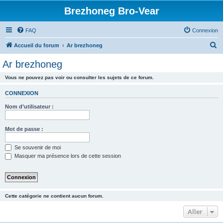
Brezhoneg Bro-Vear
FAQ
Connexion
R
Accueil du forum
Ar brezhoneg
e
Ar brezhoneg
c
Vous ne pouvez pas voir ou consulter les sujets de ce forum.
h
e
CONNEXION
r
Nom d’utilisateur :
c
h
Mot de passe :
e
Se souvenir de moi
r
Masquer ma présence lors de cette session
Cette catégorie ne contient aucun forum.
Aller