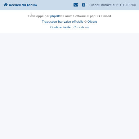
Accueil du forum
Fuseau horaire sur
UTC+02:00
Développé par
phpBB
® Forum Software © phpBB Limited
Traduction française officielle
©
Qiaeru
Confidentialité
|
Conditions