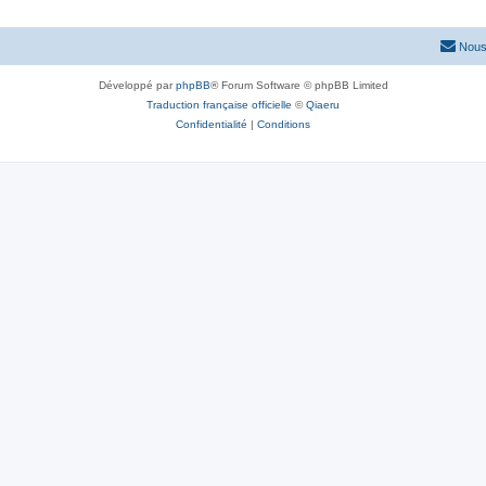
Nous
Développé par
phpBB
® Forum Software © phpBB Limited
Traduction française officielle
©
Qiaeru
Confidentialité
|
Conditions