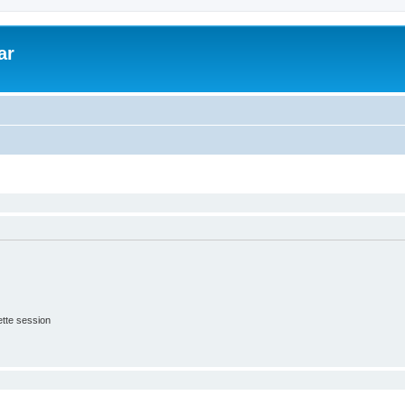
ar
tte session