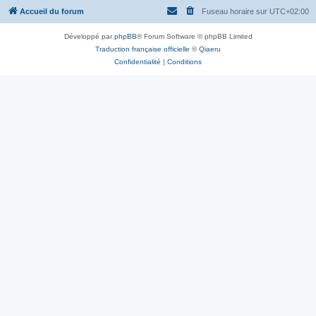
Accueil du forum
Fuseau horaire sur
UTC+02:00
Développé par
phpBB
® Forum Software © phpBB Limited
Traduction française officielle
©
Qiaeru
Confidentialité
|
Conditions