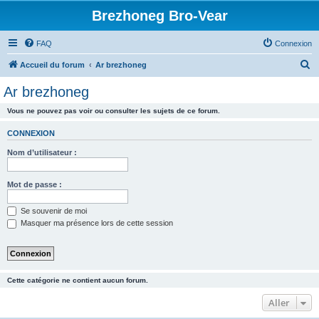
Brezhoneg Bro-Vear
FAQ
Connexion
R
Accueil du forum
Ar brezhoneg
e
Ar brezhoneg
c
Vous ne pouvez pas voir ou consulter les sujets de ce forum.
h
e
CONNEXION
r
Nom d’utilisateur :
c
h
Mot de passe :
e
Se souvenir de moi
r
Masquer ma présence lors de cette session
Cette catégorie ne contient aucun forum.
Aller