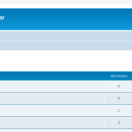
ar
cher
cherche avancée
RÉPONSES
0
6
1
3