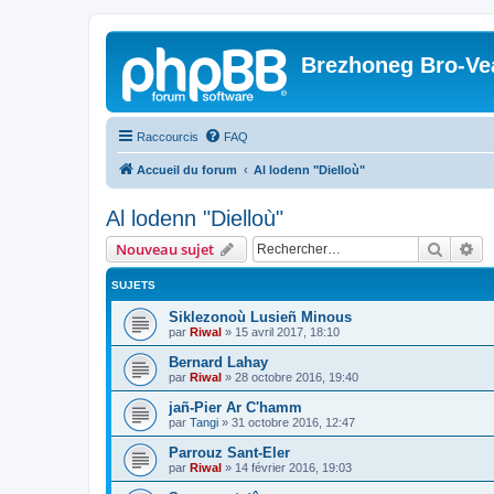
Brezhoneg Bro-Ve
Raccourcis
FAQ
Accueil du forum
Al lodenn "Dielloù"
Al lodenn "Dielloù"
Recher
Re
Nouveau sujet
SUJETS
Siklezonoù Lusieñ Minous
par
Riwal
»
15 avril 2017, 18:10
Bernard Lahay
par
Riwal
»
28 octobre 2016, 19:40
jañ-Pier Ar C'hamm
par
Tangi
»
31 octobre 2016, 12:47
Parrouz Sant-Eler
par
Riwal
»
14 février 2016, 19:03