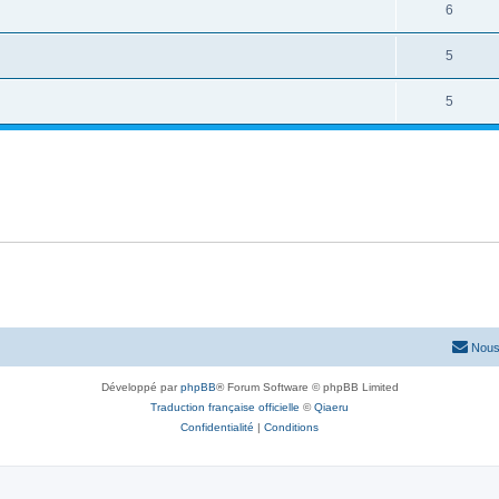
6
5
5
Nous
Développé par
phpBB
® Forum Software © phpBB Limited
Traduction française officielle
©
Qiaeru
Confidentialité
|
Conditions