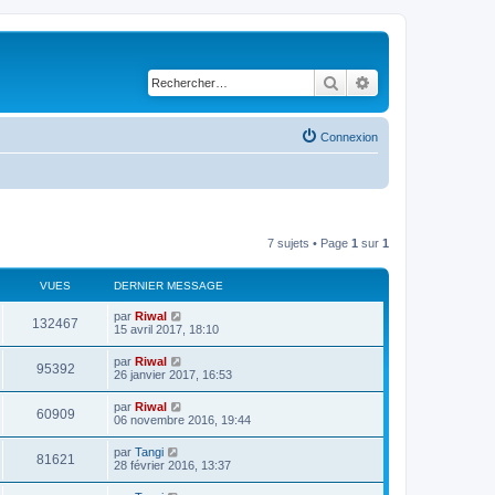
Rechercher
Recherche avancé
Connexion
7 sujets • Page
1
sur
1
VUES
DERNIER MESSAGE
par
Riwal
132467
15 avril 2017, 18:10
par
Riwal
95392
26 janvier 2017, 16:53
par
Riwal
60909
06 novembre 2016, 19:44
par
Tangi
81621
28 février 2016, 13:37