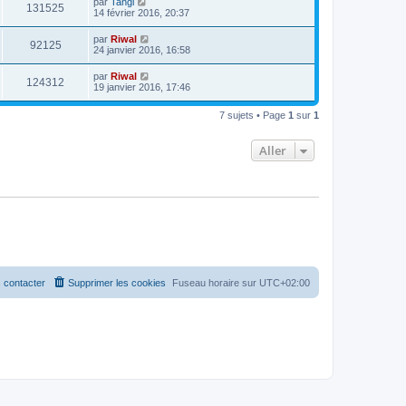
par
Tangi
131525
14 février 2016, 20:37
par
Riwal
92125
24 janvier 2016, 16:58
par
Riwal
124312
19 janvier 2016, 17:46
7 sujets • Page
1
sur
1
Aller
 contacter
Supprimer les cookies
Fuseau horaire sur
UTC+02:00