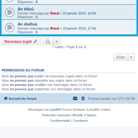
Réponses :
6
An titloù
Dernier message par
Riwal
«
24 janvier 2016, 16:58
Réponses :
5
An dielloù
Dernier message par
Riwal
«
19 janvier 2016, 17:46
Réponses :
5
Nouveau sujet
7 sujets • Page
1
sur
1
Aller
PERMISSIONS DU FORUM
Vous
ne pouvez pas
publier de nouveaux sujets dans ce forum
Vous
ne pouvez pas
répondre aux sujets dans ce forum
Vous
ne pouvez pas
modifier vos messages dans ce forum
Vous
ne pouvez pas
supprimer vos messages dans ce forum
Accueil du forum
Fuseau horaire sur
UTC+02:00
Développé par
phpBB
® Forum Software © phpBB Limited
Traduction française officielle
©
Qiaeru
Confidentialité
|
Conditions