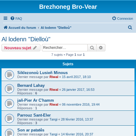
Brezhoneg Bro-Vear
FAQ
Connexion
R
Accueil du forum
Al lodenn "Dielloù"
e
Al lodenn "Dielloù"
c
Rechercher
Recherche avanc
Nouveau sujet
h
7 sujets • Page
1
sur
1
e
Sujets
r
c
Siklezonoù Lusieñ Minous
Dernier message par
Riwal
«
15 avril 2017, 18:10
h
Bernard Lahay
e
Dernier message par
Riwal
«
26 janvier 2017, 16:53
r
Réponses :
6
jañ-Pier Ar C'hamm
Dernier message par
Riwal
«
06 novembre 2016, 19:44
Réponses :
1
Parrouz Sant-Eler
Dernier message par
Tangi
«
28 février 2016, 13:37
Réponses :
3
Son ar patatês
Dernier message par
Tangi
«
14 février 2016, 20:37